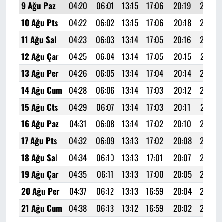
9 Ağu Paz
04:20
06:01
13:15
17:06
20:19
21:52
10 Ağu Pts
04:22
06:02
13:15
17:06
20:18
21:50
11 Ağu Sal
04:23
06:03
13:14
17:05
20:16
21:49
12 Ağu Çar
04:25
06:04
13:14
17:05
20:15
21:47
13 Ağu Per
04:26
06:05
13:14
17:04
20:14
21:45
14 Ağu Cum
04:28
06:06
13:14
17:03
20:12
21:43
15 Ağu Cts
04:29
06:07
13:14
17:03
20:11
21:41
16 Ağu Paz
04:31
06:08
13:14
17:02
20:10
21:40
17 Ağu Pts
04:32
06:09
13:13
17:02
20:08
21:38
18 Ağu Sal
04:34
06:10
13:13
17:01
20:07
21:36
19 Ağu Çar
04:35
06:11
13:13
17:00
20:05
21:34
20 Ağu Per
04:37
06:12
13:13
16:59
20:04
21:32
21 Ağu Cum
04:38
06:13
13:12
16:59
20:02
21:30