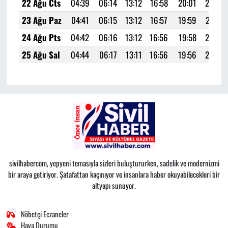
22 Ağu Cts
04:39
06:14
13:12
16:58
20:01
21:28
23 Ağu Paz
04:41
06:15
13:12
16:57
19:59
21:27
24 Ağu Pts
04:42
06:16
13:12
16:56
19:58
21:25
25 Ağu Sal
04:44
06:17
13:11
16:56
19:56
21:23
sivilhabercom, yepyeni temasıyla sizleri buluştururken, sadelik ve modernizmi
bir araya getiriyor. Şatafattan kaçınıyor ve insanlara haber okuyabilecekleri bir
altyapı sunuyor.
Nöbetçi Eczaneler
Hava Durumu