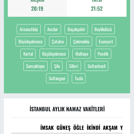
20:19
21:52
Arnavutköy
Avcılar
Başakşehir
Beylikdüzü
Büyükçekmece
Çatalca
Çekmeköy
Esenyurt
Kartal
Küçükçekmece
Maltepe
Pendik
Sancaktepe
Şile
Silivri
Sultanbeyli
Sultangazi
Tuzla
İSTANBUL AYLIK NAMAZ VAKITLERI
İMSAK
GÜNEŞ
ÖĞLE
İKINDI
AKŞAM
YATSI