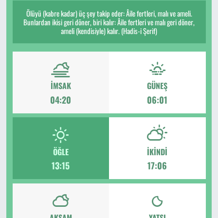
Ölüyü (kabre kadar) üç şey takip eder: Âile fertleri, malı ve ameli.
Bunlardan ikisi geri döner, biri kalır: Âile fertleri ve malı geri döner,
ameli (kendisiyle) kalır. (Hadis-i Şerif)
İMSAK
GÜNEŞ
04:20
06:01
ÖĞLE
İKINDI
13:15
17:06
AKŞAM
YATSI