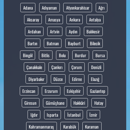
Adana
Adıyaman
Afyonkarahisar
Ağrı
Aksaray
Amasya
Ankara
Antalya
Ardahan
Artvin
Aydın
Balıkesir
Bartın
Batman
Bayburt
Bilecik
Bingöl
Bitlis
Bolu
Burdur
Bursa
Çanakkale
Çankırı
Çorum
Denizli
Diyarbakır
Düzce
Edirne
Elazığ
Erzincan
Erzurum
Eskişehir
Gaziantep
Giresun
Gümüşhane
Hakkâri
Hatay
Iğdır
Isparta
İstanbul
İzmir
Kahramanmaraş
Karabük
Karaman