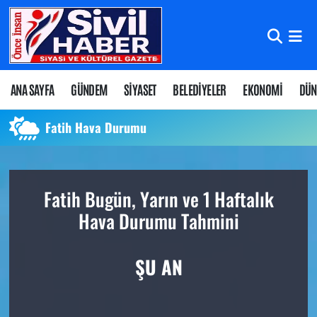
Nöbetçi Eczaneler
Hava Durumu
ANA SAYFA
GÜNDEM
SİYASET
BELEDİYELER
EKONOMİ
DÜN
Namaz Vakitleri
Fatih Hava Durumu
Trafik Durumu
Fatih Bugün, Yarın ve 1 Haftalık
Süper Lig Puan Durumu ve Fikstür
Hava Durumu Tahmini
Tüm Manşetler
ŞU AN
Son Dakika Haberleri
Haber Arşivi