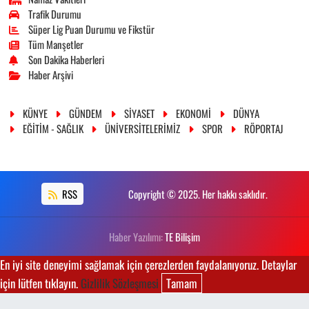
Trafik Durumu
Süper Lig Puan Durumu ve Fikstür
Tüm Manşetler
Son Dakika Haberleri
Haber Arşivi
KÜNYE
GÜNDEM
SİYASET
EKONOMİ
DÜNYA
EĞİTİM - SAĞLIK
ÜNİVERSİTELERİMİZ
SPOR
RÖPORTAJ
RSS
Copyright © 2025. Her hakkı saklıdır.
Haber Yazılımı:
TE Bilişim
En iyi site deneyimi sağlamak için çerezlerden faydalanıyoruz. Detaylar
için lütfen tıklayın.
Gizlilik Sözleşmesi
Tamam