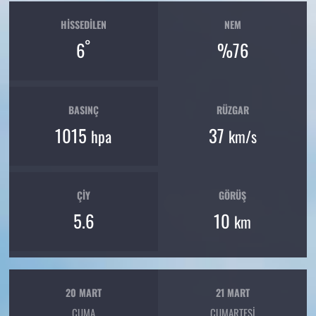
HISSEDILEN
NEM
°
6
%76
BASINÇ
RÜZGAR
1015
37
hpa
km/s
ÇIY
GÖRÜŞ
5.6
10
km
20 MART
21 MART
CUMA
CUMARTESI