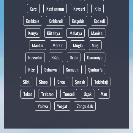
Kars
Kastamonu
Kayseri
Kilis
Kırıkkale
Kırklareli
Kırşehir
Kocaeli
Konya
Kütahya
Malatya
Manisa
Mardin
Mersin
Muğla
Muş
Nevşehir
Niğde
Ordu
Osmaniye
Rize
Sakarya
Samsun
Şanlıurfa
Siirt
Sinop
Sivas
Şırnak
Tekirdağ
Tokat
Trabzon
Tunceli
Uşak
Van
Yalova
Yozgat
Zonguldak