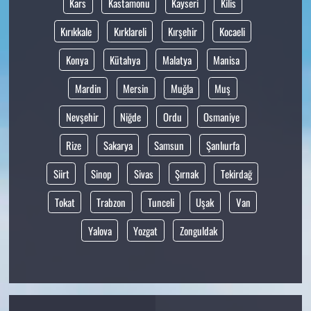
Kars
Kastamonu
Kayseri
Kilis
Kırıkkale
Kırklareli
Kırşehir
Kocaeli
Konya
Kütahya
Malatya
Manisa
Mardin
Mersin
Muğla
Muş
Nevşehir
Niğde
Ordu
Osmaniye
Rize
Sakarya
Samsun
Şanlıurfa
Siirt
Sinop
Sivas
Şırnak
Tekirdağ
Tokat
Trabzon
Tunceli
Uşak
Van
Yalova
Yozgat
Zonguldak