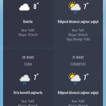
°
°
8
7
Bulutlu
Bölgesel düzensiz yağmur yağışlı
Nem: %80
Nem: %81
Rüzgar: 33 km/h
Rüzgar: 34 km/h
Yağış Olasılığı: %88
20 MART
21 MART
CUMA
CUMARTESI
°
°
7
7
Orta kuvvetli yağmurlu
Bölgesel düzensiz yağmur yağışlı
Nem: %89
Nem: %90
Rüzgar: 36 km/h
Rüzgar: 29 km/h