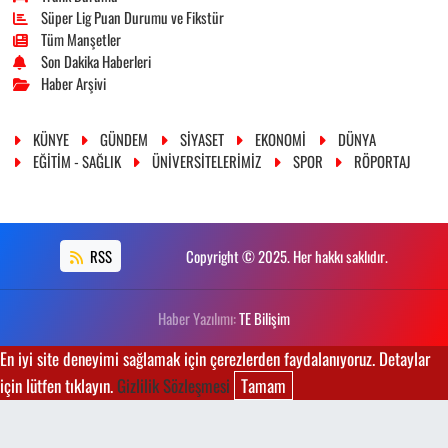
Süper Lig Puan Durumu ve Fikstür
Tüm Manşetler
Son Dakika Haberleri
Haber Arşivi
KÜNYE
GÜNDEM
SİYASET
EKONOMİ
DÜNYA
EĞİTİM - SAĞLIK
ÜNİVERSİTELERİMİZ
SPOR
RÖPORTAJ
RSS
Copyright © 2025. Her hakkı saklıdır.
Haber Yazılımı:
TE Bilişim
En iyi site deneyimi sağlamak için çerezlerden faydalanıyoruz. Detaylar
için lütfen tıklayın.
Gizlilik Sözleşmesi
Tamam