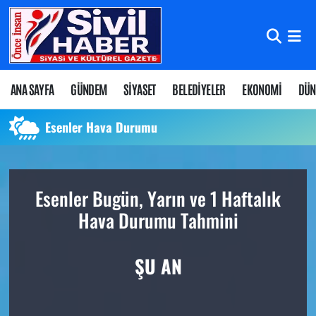
Nöbetçi Eczaneler
Hava Durumu
ANA SAYFA
GÜNDEM
SİYASET
BELEDİYELER
EKONOMİ
DÜN
Namaz Vakitleri
Esenler Hava Durumu
Trafik Durumu
Esenler Bugün, Yarın ve 1 Haftalık
Süper Lig Puan Durumu ve Fikstür
Hava Durumu Tahmini
Tüm Manşetler
ŞU AN
Son Dakika Haberleri
Haber Arşivi