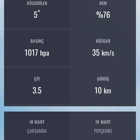
HISSEDILEN
NEM
°
5
%76
BASINÇ
RÜZGAR
1017
35
hpa
km/s
ÇIY
GÖRÜŞ
3.5
10
km
18 MART
19 MART
ÇARŞAMBA
PERŞEMBE