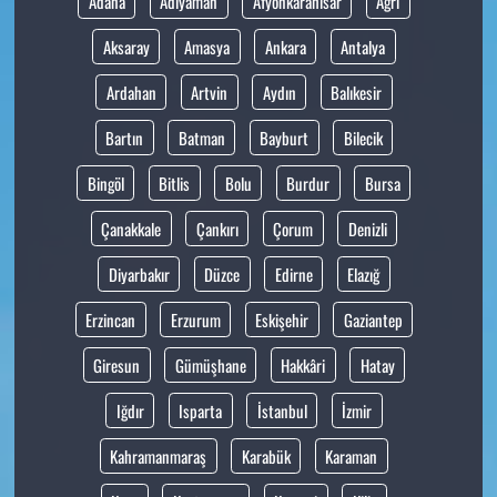
Adana
Adıyaman
Afyonkarahisar
Ağrı
Aksaray
Amasya
Ankara
Antalya
Ardahan
Artvin
Aydın
Balıkesir
Bartın
Batman
Bayburt
Bilecik
Bingöl
Bitlis
Bolu
Burdur
Bursa
Çanakkale
Çankırı
Çorum
Denizli
Diyarbakır
Düzce
Edirne
Elazığ
Erzincan
Erzurum
Eskişehir
Gaziantep
Giresun
Gümüşhane
Hakkâri
Hatay
Iğdır
Isparta
İstanbul
İzmir
Kahramanmaraş
Karabük
Karaman