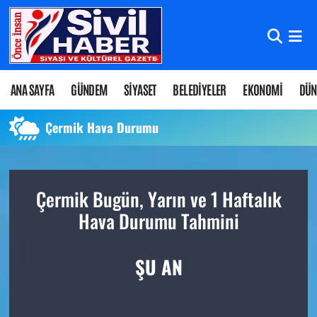
Nöbetçi Eczaneler
Hava Durumu
ANA SAYFA
GÜNDEM
SİYASET
BELEDİYELER
EKONOMİ
DÜN
Namaz Vakitleri
Çermik Hava Durumu
Trafik Durumu
Çermik Bugün, Yarın ve 1 Haftalık
Süper Lig Puan Durumu ve Fikstür
Hava Durumu Tahmini
Tüm Manşetler
ŞU AN
Son Dakika Haberleri
Haber Arşivi