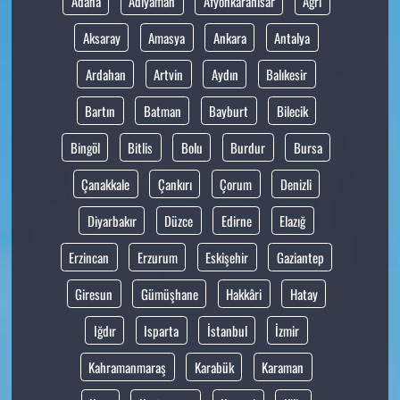
Adana
Adıyaman
Afyonkarahisar
Ağrı
Aksaray
Amasya
Ankara
Antalya
Ardahan
Artvin
Aydın
Balıkesir
Bartın
Batman
Bayburt
Bilecik
Bingöl
Bitlis
Bolu
Burdur
Bursa
Çanakkale
Çankırı
Çorum
Denizli
Diyarbakır
Düzce
Edirne
Elazığ
Erzincan
Erzurum
Eskişehir
Gaziantep
Giresun
Gümüşhane
Hakkâri
Hatay
Iğdır
Isparta
İstanbul
İzmir
Kahramanmaraş
Karabük
Karaman