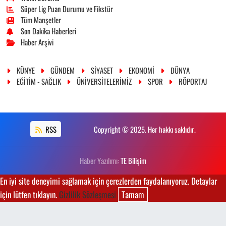
Süper Lig Puan Durumu ve Fikstür
Tüm Manşetler
Son Dakika Haberleri
Haber Arşivi
KÜNYE
GÜNDEM
SİYASET
EKONOMİ
DÜNYA
EĞİTİM - SAĞLIK
ÜNİVERSİTELERİMİZ
SPOR
RÖPORTAJ
RSS
Copyright © 2025. Her hakkı saklıdır.
Haber Yazılımı:
TE Bilişim
En iyi site deneyimi sağlamak için çerezlerden faydalanıyoruz. Detaylar
için lütfen tıklayın.
Gizlilik Sözleşmesi
Tamam