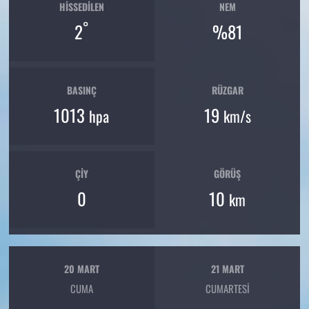
HISSEDILEN
NEM
°
2
%81
BASINÇ
RÜZGAR
1013
19
hpa
km/s
ÇIY
GÖRÜŞ
0
10
km
20 MART
21 MART
CUMA
CUMARTESI