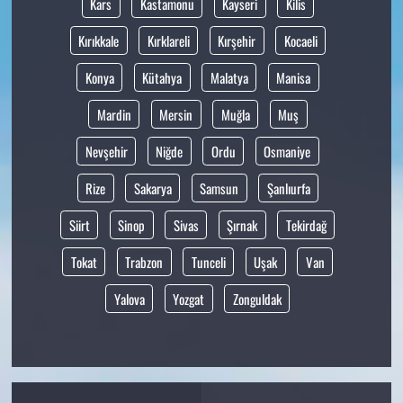
Kars
Kastamonu
Kayseri
Kilis
Kırıkkale
Kırklareli
Kırşehir
Kocaeli
Konya
Kütahya
Malatya
Manisa
Mardin
Mersin
Muğla
Muş
Nevşehir
Niğde
Ordu
Osmaniye
Rize
Sakarya
Samsun
Şanlıurfa
Siirt
Sinop
Sivas
Şırnak
Tekirdağ
Tokat
Trabzon
Tunceli
Uşak
Van
Yalova
Yozgat
Zonguldak