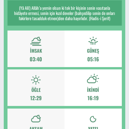
(Yâ Ali!) Allâh’a yemin olsun ki tek bir kişinin senin vasıtanla
hidâyete ermesi, senin için kızıl develer (bahşedilip senin de onları
fakirlere tasadduk etmen)den daha hayırlıdır. (Hadis-i Şerif)
İMSAK
GÜNEŞ
03:40
05:16
ÖĞLE
İKINDI
12:29
16:19
AKŞAM
YATSI