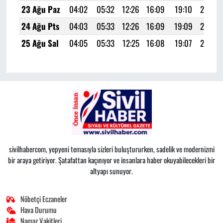
23 Ağu Paz
04:02
05:32
12:26
16:09
19:10
20:34
24 Ağu Pts
04:03
05:33
12:26
16:09
19:09
20:32
25 Ağu Sal
04:05
05:33
12:25
16:08
19:07
20:30
sivilhabercom, yepyeni temasıyla sizleri buluştururken, sadelik ve modernizmi
bir araya getiriyor. Şatafattan kaçınıyor ve insanlara haber okuyabilecekleri bir
altyapı sunuyor.
Nöbetçi Eczaneler
Hava Durumu
Namaz Vakitleri