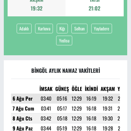
19:32
21:02
Adaklı
Karlıova
Kiğı
Solhan
Yayladere
Yedisu
BINGÖL AYLIK NAMAZ VAKITLERI
İMSAK
GÜNEŞ
ÖĞLE
İKINDI
AKŞAM
YATSI
6 Ağu Per
03:40
05:16
12:29
16:19
19:32
21:02
7 Ağu Cum
03:41
05:17
12:29
16:18
19:31
21:00
8 Ağu Cts
03:42
05:18
12:29
16:18
19:30
20:59
9 Ağu Paz
03:44
05:19
12:29
16:18
19:28
20:57