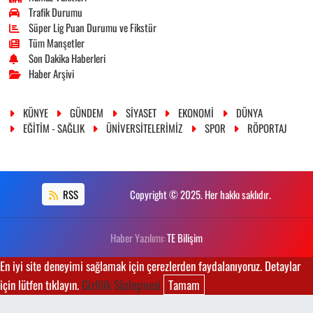
Trafik Durumu
Süper Lig Puan Durumu ve Fikstür
Tüm Manşetler
Son Dakika Haberleri
Haber Arşivi
KÜNYE
GÜNDEM
SİYASET
EKONOMİ
DÜNYA
EĞİTİM - SAĞLIK
ÜNİVERSİTELERİMİZ
SPOR
RÖPORTAJ
RSS
Copyright © 2025. Her hakkı saklıdır.
Haber Yazılımı:
TE Bilişim
En iyi site deneyimi sağlamak için çerezlerden faydalanıyoruz. Detaylar
için lütfen tıklayın.
Gizlilik Sözleşmesi
Tamam