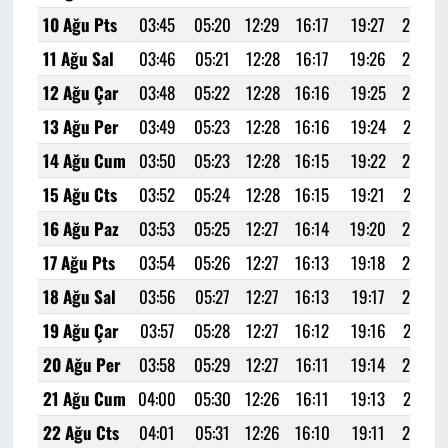
10 Ağu Pts
03:45
05:20
12:29
16:17
19:27
20:55
11 Ağu Sal
03:46
05:21
12:28
16:17
19:26
20:54
12 Ağu Çar
03:48
05:22
12:28
16:16
19:25
20:52
13 Ağu Per
03:49
05:23
12:28
16:16
19:24
20:51
14 Ağu Cum
03:50
05:23
12:28
16:15
19:22
20:49
15 Ağu Cts
03:52
05:24
12:28
16:15
19:21
20:47
16 Ağu Paz
03:53
05:25
12:27
16:14
19:20
20:46
17 Ağu Pts
03:54
05:26
12:27
16:13
19:18
20:44
18 Ağu Sal
03:56
05:27
12:27
16:13
19:17
20:42
19 Ağu Çar
03:57
05:28
12:27
16:12
19:16
20:41
20 Ağu Per
03:58
05:29
12:27
16:11
19:14
20:39
21 Ağu Cum
04:00
05:30
12:26
16:11
19:13
20:37
22 Ağu Cts
04:01
05:31
12:26
16:10
19:11
20:35