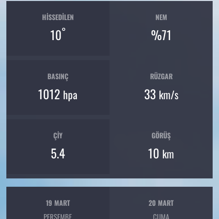
HISSEDILEN
NEM
°
10
%71
BASINÇ
RÜZGAR
1012
33
hpa
km/s
ÇIY
GÖRÜŞ
5.4
10
km
19 MART
20 MART
PERŞEMBE
CUMA