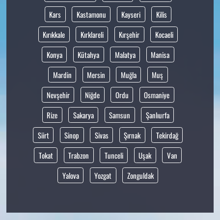
Kars
Kastamonu
Kayseri
Kilis
Kırıkkale
Kırklareli
Kırşehir
Kocaeli
Konya
Kütahya
Malatya
Manisa
Mardin
Mersin
Muğla
Muş
Nevşehir
Niğde
Ordu
Osmaniye
Rize
Sakarya
Samsun
Şanlıurfa
Siirt
Sinop
Sivas
Şırnak
Tekirdağ
Tokat
Trabzon
Tunceli
Uşak
Van
Yalova
Yozgat
Zonguldak