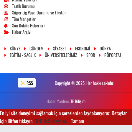
Trafik Durumu
Süper Lig Puan Durumu ve Fikstür
Tüm Manşetler
Son Dakika Haberleri
Haber Arşivi
KÜNYE
GÜNDEM
SİYASET
EKONOMİ
DÜNYA
EĞİTİM - SAĞLIK
ÜNİVERSİTELERİMİZ
SPOR
RÖPORTAJ
RSS
Copyright © 2025. Her hakkı saklıdır.
Haber Yazılımı:
TE Bilişim
En iyi site deneyimi sağlamak için çerezlerden faydalanıyoruz. Detaylar
için lütfen tıklayın.
Gizlilik Sözleşmesi
Tamam