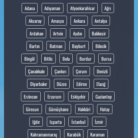
Adana
Adıyaman
Afyonkarahisar
Ağrı
Aksaray
Amasya
Ankara
Antalya
Ardahan
Artvin
Aydın
Balıkesir
Bartın
Batman
Bayburt
Bilecik
Bingöl
Bitlis
Bolu
Burdur
Bursa
Çanakkale
Çankırı
Çorum
Denizli
Diyarbakır
Düzce
Edirne
Elazığ
Erzincan
Erzurum
Eskişehir
Gaziantep
Giresun
Gümüşhane
Hakkâri
Hatay
Iğdır
Isparta
İstanbul
İzmir
Kahramanmaraş
Karabük
Karaman