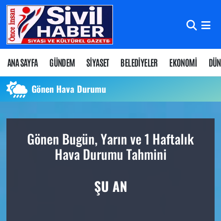
Nöbetçi Eczaneler
Hava Durumu
ANA SAYFA
GÜNDEM
SİYASET
BELEDİYELER
EKONOMİ
DÜN
Namaz Vakitleri
Gönen Hava Durumu
Trafik Durumu
Gönen Bugün, Yarın ve 1 Haftalık
Süper Lig Puan Durumu ve Fikstür
Hava Durumu Tahmini
Tüm Manşetler
ŞU AN
Son Dakika Haberleri
Haber Arşivi