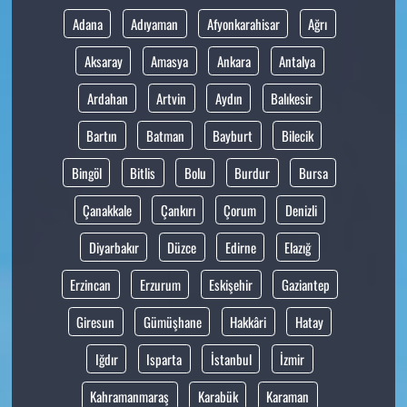
Adana
Adıyaman
Afyonkarahisar
Ağrı
Aksaray
Amasya
Ankara
Antalya
Ardahan
Artvin
Aydın
Balıkesir
Bartın
Batman
Bayburt
Bilecik
Bingöl
Bitlis
Bolu
Burdur
Bursa
Çanakkale
Çankırı
Çorum
Denizli
Diyarbakır
Düzce
Edirne
Elazığ
Erzincan
Erzurum
Eskişehir
Gaziantep
Giresun
Gümüşhane
Hakkâri
Hatay
Iğdır
Isparta
İstanbul
İzmir
Kahramanmaraş
Karabük
Karaman