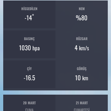
HISSEDILEN
NEM
°
-14
%80
BASINÇ
RÜZGAR
1030
4
hpa
km/s
ÇIY
GÖRÜŞ
-16.5
10
km
20 MART
21 MART
CUMA
CUMARTESI