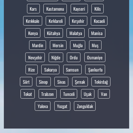
Kars
Kastamonu
Kayseri
Kilis
Kırıkkale
Kırklareli
Kırşehir
Kocaeli
Konya
Kütahya
Malatya
Manisa
Mardin
Mersin
Muğla
Muş
Nevşehir
Niğde
Ordu
Osmaniye
Rize
Sakarya
Samsun
Şanlıurfa
Siirt
Sinop
Sivas
Şırnak
Tekirdağ
Tokat
Trabzon
Tunceli
Uşak
Van
Yalova
Yozgat
Zonguldak