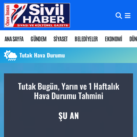
Nöbetçi Eczaneler
Hava Durumu
ANA SAYFA
GÜNDEM
SİYASET
BELEDİYELER
EKONOMİ
DÜN
Namaz Vakitleri
Tutak Hava Durumu
Trafik Durumu
Tutak Bugün, Yarın ve 1 Haftalık
Süper Lig Puan Durumu ve Fikstür
Hava Durumu Tahmini
Tüm Manşetler
ŞU AN
Son Dakika Haberleri
Haber Arşivi