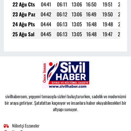
22 Ağu Cts
04:41
06:11
13:06
16:50
19:51
21:15
23 Ağu Paz
04:42
06:12
13:06
16:49
19:50
21:13
24 Ağu Pts
04:44
06:13
13:05
16:48
19:48
21:11
25 Ağu Sal
04:45
06:13
13:05
16:48
19:47
21:10
sivilhabercom, yepyeni temasıyla sizleri buluştururken, sadelik ve modernizmi
bir araya getiriyor. Şatafattan kaçınıyor ve insanlara haber okuyabilecekleri bir
altyapı sunuyor.
Nöbetçi Eczaneler