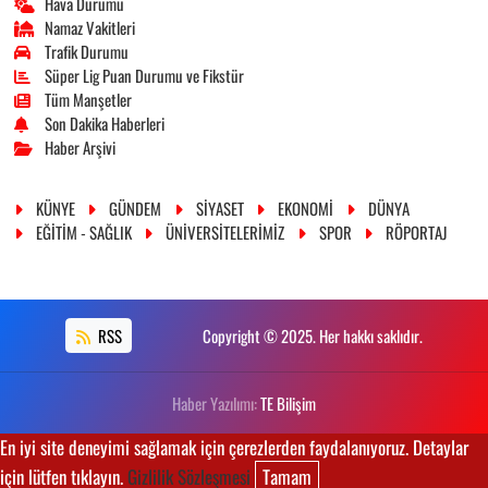
Hava Durumu
Namaz Vakitleri
Trafik Durumu
Süper Lig Puan Durumu ve Fikstür
Tüm Manşetler
Son Dakika Haberleri
Haber Arşivi
KÜNYE
GÜNDEM
SİYASET
EKONOMİ
DÜNYA
EĞİTİM - SAĞLIK
ÜNİVERSİTELERİMİZ
SPOR
RÖPORTAJ
RSS
Copyright © 2025. Her hakkı saklıdır.
Haber Yazılımı:
TE Bilişim
En iyi site deneyimi sağlamak için çerezlerden faydalanıyoruz. Detaylar
için lütfen tıklayın.
Gizlilik Sözleşmesi
Tamam