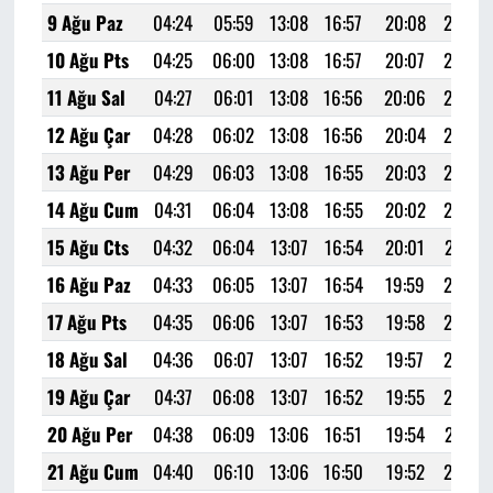
9 Ağu Paz
04:24
05:59
13:08
16:57
20:08
21:36
10 Ağu Pts
04:25
06:00
13:08
16:57
20:07
21:35
11 Ağu Sal
04:27
06:01
13:08
16:56
20:06
21:33
12 Ağu Çar
04:28
06:02
13:08
16:56
20:04
21:32
13 Ağu Per
04:29
06:03
13:08
16:55
20:03
21:30
14 Ağu Cum
04:31
06:04
13:08
16:55
20:02
21:28
15 Ağu Cts
04:32
06:04
13:07
16:54
20:01
21:27
16 Ağu Paz
04:33
06:05
13:07
16:54
19:59
21:25
17 Ağu Pts
04:35
06:06
13:07
16:53
19:58
21:23
18 Ağu Sal
04:36
06:07
13:07
16:52
19:57
21:22
19 Ağu Çar
04:37
06:08
13:07
16:52
19:55
21:20
20 Ağu Per
04:38
06:09
13:06
16:51
19:54
21:18
21 Ağu Cum
04:40
06:10
13:06
16:50
19:52
21:16