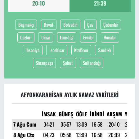
20:10
21:39
Başmakçı
Bayat
Bolvadin
Çay
Çobanlar
Dazkırı
Dinar
Emirdağ
Evciler
Hocalar
İhsaniye
İscehisar
Kızılören
Sandıklı
Sinanpaşa
Şuhut
Sultandağı
AFYONKARAHISAR AYLIK NAMAZ VAKITLERI
İMSAK
GÜNEŞ
ÖĞLE
İKINDI
AKŞAM
YATSI
7 Ağu Cum
04:21
05:57
13:09
16:58
20:10
21:39
8 Ağu Cts
04:23
05:58
13:09
16:58
20:09
21:38