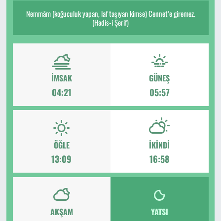
Nemmâm (koğuculuk yapan, laf taşıyan kimse) Cennet’e giremez.
(Hadis-i Şerif)
İMSAK
GÜNEŞ
04:21
05:57
ÖĞLE
İKINDI
13:09
16:58
AKŞAM
YATSI