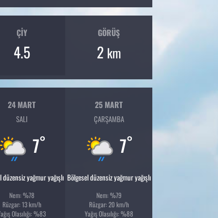
ÇIY
GÖRÜŞ
4.5
2
km
24 MART
25 MART
SALI
ÇARŞAMBA
°
°
7
7
l düzensiz yağmur yağışlı
Bölgesel düzensiz yağmur yağışlı
Nem: %78
Nem: %79
Rüzgar: 13 km/h
Rüzgar: 20 km/h
Yağış Olasılığı: %83
Yağış Olasılığı: %88