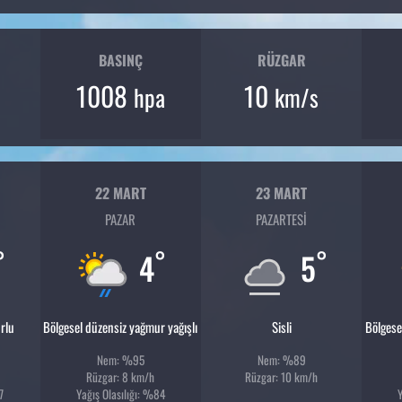
BASINÇ
RÜZGAR
1008
10
hpa
km/s
22 MART
23 MART
PAZAR
PAZARTESI
°
°
°
4
5
rlu
Bölgesel düzensiz yağmur yağışlı
Sisli
Bölgese
Nem: %95
Nem: %89
Rüzgar: 8 km/h
Rüzgar: 10 km/h
7
Yağış Olasılığı: %84