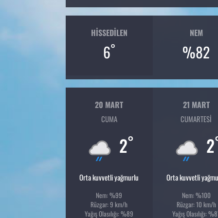
HISSEDILEN
NEM
°
6
%82
20 MART
21 MART
CUMA
CUMARTESI
°
2
2
Orta kuvvetli yağmurlu
Orta kuvvetli yağmu
Nem: %99
Nem: %100
Rüzgar: 9 km/h
Rüzgar: 10 km/h
Yağış Olasılığı: %89
Yağış Olasılığı: %8