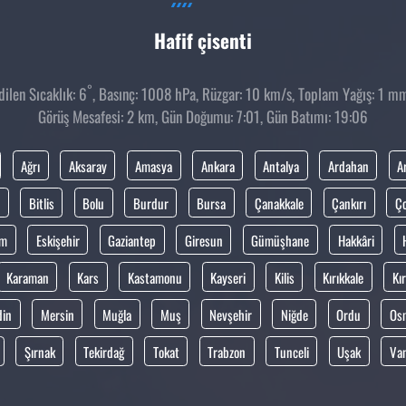
Hafif çisenti
°
len Sıcaklık: 6
, Basınç: 1008 hPa, Rüzgar: 10 km/s, Toplam Yağış: 1 mm,
Görüş Mesafesi: 2 km, Gün Doğumu: 7:01, Gün Batımı: 19:06
Ağrı
Aksaray
Amasya
Ankara
Antalya
Ardahan
A
Bitlis
Bolu
Burdur
Bursa
Çanakkale
Çankırı
Ç
um
Eskişehir
Gaziantep
Giresun
Gümüşhane
Hakkâri
Karaman
Kars
Kastamonu
Kayseri
Kilis
Kırıkkale
Kır
din
Mersin
Muğla
Muş
Nevşehir
Niğde
Ordu
Os
Şırnak
Tekirdağ
Tokat
Trabzon
Tunceli
Uşak
Va