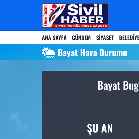
Nöbetçi Eczaneler
ANA SAYFA
GÜNDEM
SİYASET
BELEDİY
Hava Durumu
Bayat Hava Durumu
Namaz Vakitleri
Trafik Durumu
Bayat Bug
Süper Lig Puan Durumu ve Fikstür
Tüm Manşetler
Son Dakika Haberleri
ŞU AN
Haber Arşivi