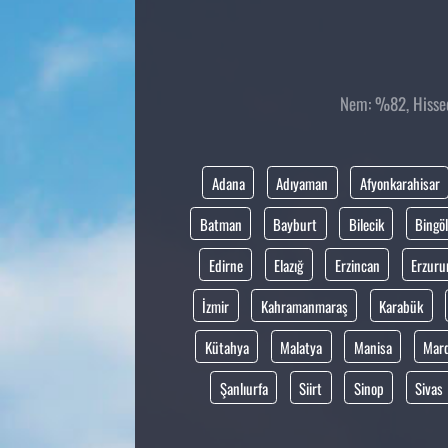
Nem: %82, Hissedi
Adana
Adıyaman
Afyonkarahisar
Batman
Bayburt
Bilecik
Bingöl
Edirne
Elazığ
Erzincan
Erzur
İzmir
Kahramanmaraş
Karabük
Kütahya
Malatya
Manisa
Mar
Şanlıurfa
Siirt
Sinop
Sivas