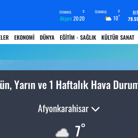
BI
°
10
Akşam
20:20
79.5
D
45,4
ELER
EKONOMİ
DÜNYA
EĞİTİM - SAĞLIK
KÜLTÜR SANAT
E
53,3
ST
61,6
G.
6862,
B
ün, Yarın ve 1 Haftalık Hava Duru
14.
Afyonkarahisar
°
7