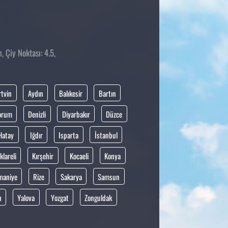
 Çiy Noktası: 4.5,
rtvin
Aydın
Balıkesir
Bartın
orum
Denizli
Diyarbakır
Düzce
Hatay
Iğdır
Isparta
İstanbul
klareli
Kırşehir
Kocaeli
Konya
maniye
Rize
Sakarya
Samsun
n
Yalova
Yozgat
Zonguldak