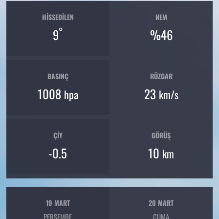
HISSEDILEN
NEM
°
9
%46
BASINÇ
RÜZGAR
1008
23
hpa
km/s
ÇIY
GÖRÜŞ
-0.5
10
km
19 MART
20 MART
PERŞEMBE
CUMA