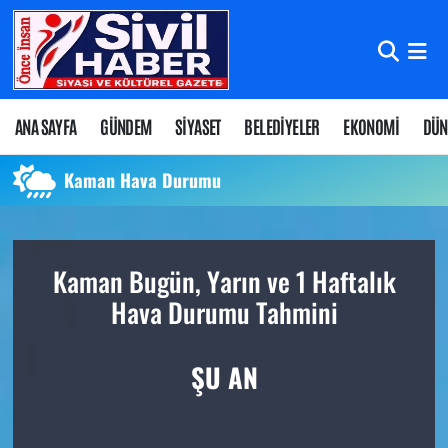
Nöbetçi Eczaneler
Hava Durumu
ANA SAYFA
GÜNDEM
SİYASET
BELEDİYELER
EKONOMİ
DÜN
Namaz Vakitleri
Kaman Hava Durumu
Trafik Durumu
Kaman Bugün, Yarın ve 1 Haftalık
Süper Lig Puan Durumu ve Fikstür
Hava Durumu Tahmini
Tüm Manşetler
ŞU AN
Son Dakika Haberleri
Haber Arşivi