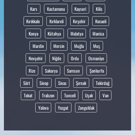
Kars
Kastamonu
Kayseri
Kilis
Kırıkkale
Kırklareli
Kırşehir
Kocaeli
Konya
Kütahya
Malatya
Manisa
Mardin
Mersin
Muğla
Muş
Nevşehir
Niğde
Ordu
Osmaniye
Rize
Sakarya
Samsun
Şanlıurfa
Siirt
Sinop
Sivas
Şırnak
Tekirdağ
Tokat
Trabzon
Tunceli
Uşak
Van
Yalova
Yozgat
Zonguldak