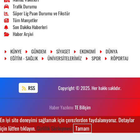
Trafik Durumu
Süper Lig Puan Durumu ve Fikstür
Tüm Manşetler
Son Dakika Haberleri
Haber Arşivi
KÜNYE
GÜNDEM
SİYASET
EKONOMİ
DÜNYA
EĞİTİM - SAĞLIK
ÜNİVERSİTELERİMİZ
SPOR
RÖPORTAJ
RSS
Copyright © 2025. Her hakkı saklıdır.
Haber Yazılımı:
TE Bilişim
En iyi site deneyimi sağlamak için çerezlerden faydalanıyoruz. Detaylar
için lütfen tıklayın.
Gizlilik Sözleşmesi
Tamam