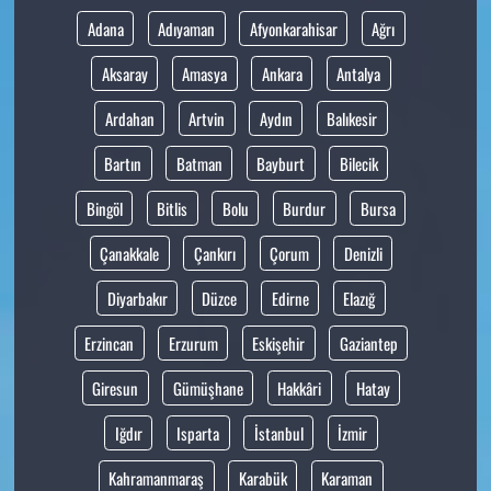
Adana
Adıyaman
Afyonkarahisar
Ağrı
Aksaray
Amasya
Ankara
Antalya
Ardahan
Artvin
Aydın
Balıkesir
Bartın
Batman
Bayburt
Bilecik
Bingöl
Bitlis
Bolu
Burdur
Bursa
Çanakkale
Çankırı
Çorum
Denizli
Diyarbakır
Düzce
Edirne
Elazığ
Erzincan
Erzurum
Eskişehir
Gaziantep
Giresun
Gümüşhane
Hakkâri
Hatay
Iğdır
Isparta
İstanbul
İzmir
Kahramanmaraş
Karabük
Karaman