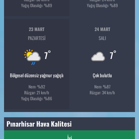
Yağış Olasılığı: %89
Yağış Olasılığı: %89
23 MART
24 MART
PAZARTESI
SALI
°
°
7
7
Bölgesel düzensiz yağmur yağışlı
Çok bulutlu
Nem: %92
Nem: %87
Rüzgar: 21 km/h
Rüzgar: 34 km/h
Yağış Olasılığı: %86
Pınarhisar Hava Kalitesi
İyi