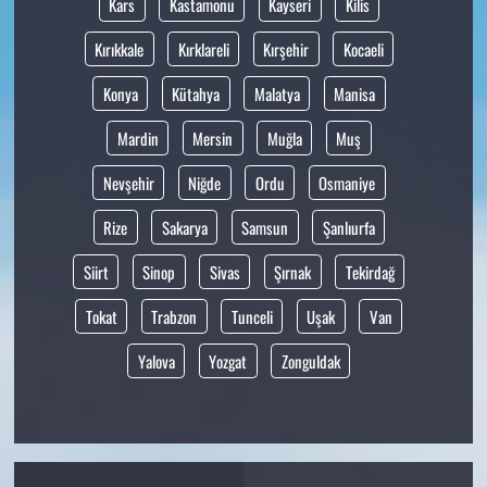
Kars
Kastamonu
Kayseri
Kilis
Kırıkkale
Kırklareli
Kırşehir
Kocaeli
Konya
Kütahya
Malatya
Manisa
Mardin
Mersin
Muğla
Muş
Nevşehir
Niğde
Ordu
Osmaniye
Rize
Sakarya
Samsun
Şanlıurfa
Siirt
Sinop
Sivas
Şırnak
Tekirdağ
Tokat
Trabzon
Tunceli
Uşak
Van
Yalova
Yozgat
Zonguldak