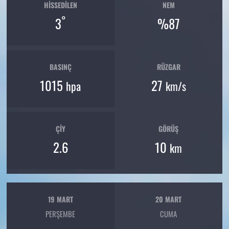
HISSEDILEN
NEM
°
3
%87
BASINÇ
RÜZGAR
1015
27
hpa
km/s
ÇIY
GÖRÜŞ
2.6
10
km
19 MART
20 MART
PERŞEMBE
CUMA