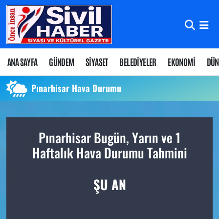
Nöbetçi Eczaneler
Hava Durumu
ANA SAYFA
GÜNDEM
SİYASET
BELEDİYELER
EKONOMİ
DÜN
Namaz Vakitleri
Pınarhisar Hava Durumu
Trafik Durumu
Pınarhisar Bugün, Yarın ve 1
Süper Lig Puan Durumu ve Fikstür
Haftalık Hava Durumu Tahmini
Tüm Manşetler
ŞU AN
Son Dakika Haberleri
Haber Arşivi