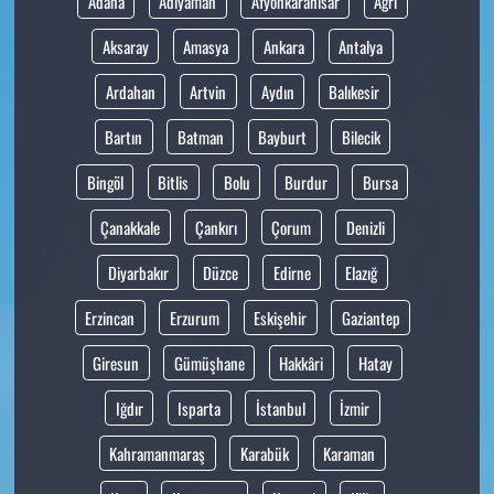
Adana
Adıyaman
Afyonkarahisar
Ağrı
Aksaray
Amasya
Ankara
Antalya
Ardahan
Artvin
Aydın
Balıkesir
Bartın
Batman
Bayburt
Bilecik
Bingöl
Bitlis
Bolu
Burdur
Bursa
Çanakkale
Çankırı
Çorum
Denizli
Diyarbakır
Düzce
Edirne
Elazığ
Erzincan
Erzurum
Eskişehir
Gaziantep
Giresun
Gümüşhane
Hakkâri
Hatay
Iğdır
Isparta
İstanbul
İzmir
Kahramanmaraş
Karabük
Karaman