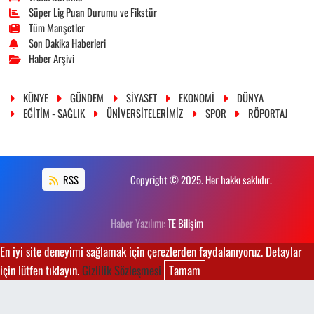
Süper Lig Puan Durumu ve Fikstür
Tüm Manşetler
Son Dakika Haberleri
Haber Arşivi
KÜNYE
GÜNDEM
SİYASET
EKONOMİ
DÜNYA
EĞİTİM - SAĞLIK
ÜNİVERSİTELERİMİZ
SPOR
RÖPORTAJ
RSS
Copyright © 2025. Her hakkı saklıdır.
Haber Yazılımı:
TE Bilişim
En iyi site deneyimi sağlamak için çerezlerden faydalanıyoruz. Detaylar
için lütfen tıklayın.
Gizlilik Sözleşmesi
Tamam