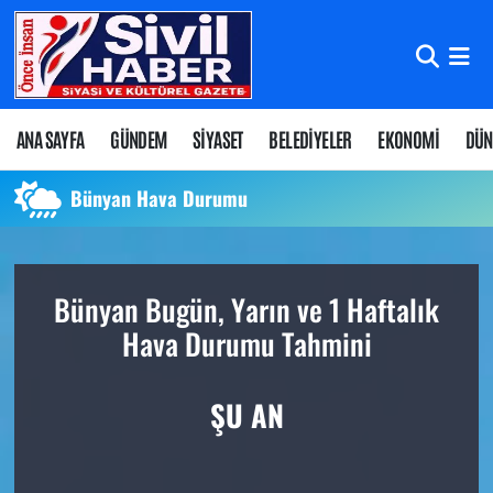
Nöbetçi Eczaneler
Hava Durumu
ANA SAYFA
GÜNDEM
SİYASET
BELEDİYELER
EKONOMİ
DÜN
Namaz Vakitleri
Bünyan Hava Durumu
Trafik Durumu
Bünyan Bugün, Yarın ve 1 Haftalık
Süper Lig Puan Durumu ve Fikstür
Hava Durumu Tahmini
Tüm Manşetler
ŞU AN
Son Dakika Haberleri
Haber Arşivi