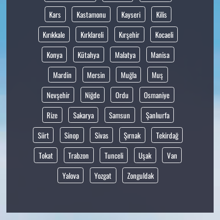
Kars
Kastamonu
Kayseri
Kilis
Kırıkkale
Kırklareli
Kırşehir
Kocaeli
Konya
Kütahya
Malatya
Manisa
Mardin
Mersin
Muğla
Muş
Nevşehir
Niğde
Ordu
Osmaniye
Rize
Sakarya
Samsun
Şanlıurfa
Siirt
Sinop
Sivas
Şırnak
Tekirdağ
Tokat
Trabzon
Tunceli
Uşak
Van
Yalova
Yozgat
Zonguldak