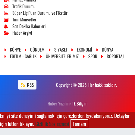
Trafik Durumu
Süper Lig Puan Durumu ve Fikstür
Tüm Manşetler
Son Dakika Haberleri
Haber Arşivi
KÜNYE
GÜNDEM
SİYASET
EKONOMİ
DÜNYA
EĞİTİM - SAĞLIK
ÜNİVERSİTELERİMİZ
SPOR
RÖPORTAJ
RSS
Copyright © 2025. Her hakkı saklıdır.
Haber Yazılımı:
TE Bilişim
En iyi site deneyimi sağlamak için çerezlerden faydalanıyoruz. Detaylar
için lütfen tıklayın.
Gizlilik Sözleşmesi
Tamam