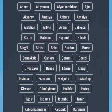
Adana
Adıyaman
Afyonkarahisar
Ağrı
Aksaray
Amasya
Ankara
Antalya
Ardahan
Artvin
Aydın
Balıkesir
Bartın
Batman
Bayburt
Bilecik
Bingöl
Bitlis
Bolu
Burdur
Bursa
Çanakkale
Çankırı
Çorum
Denizli
Diyarbakır
Düzce
Edirne
Elazığ
Erzincan
Erzurum
Eskişehir
Gaziantep
Giresun
Gümüşhane
Hakkâri
Hatay
Iğdır
Isparta
İstanbul
İzmir
Kahramanmaraş
Karabük
Karaman