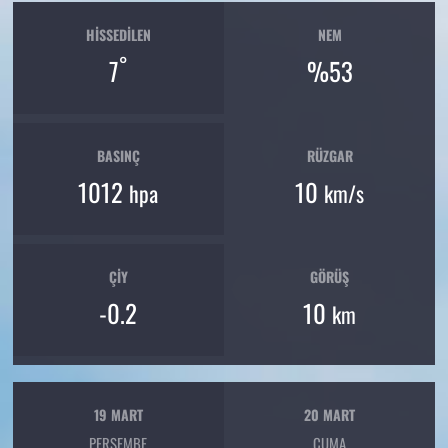
HISSEDILEN
NEM
°
7
%53
BASINÇ
RÜZGAR
1012
10
hpa
km/s
ÇIY
GÖRÜŞ
-0.2
10
km
19 MART
20 MART
PERŞEMBE
CUMA