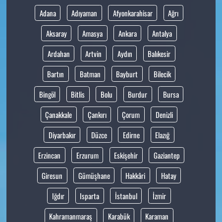
Adana
Adıyaman
Afyonkarahisar
Ağrı
Aksaray
Amasya
Ankara
Antalya
Ardahan
Artvin
Aydın
Balıkesir
Bartın
Batman
Bayburt
Bilecik
Bingöl
Bitlis
Bolu
Burdur
Bursa
Çanakkale
Çankırı
Çorum
Denizli
Diyarbakır
Düzce
Edirne
Elazığ
Erzincan
Erzurum
Eskişehir
Gaziantep
Giresun
Gümüşhane
Hakkâri
Hatay
Iğdır
Isparta
İstanbul
İzmir
Kahramanmaraş
Karabük
Karaman