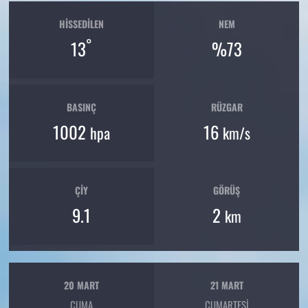
HISSEDILEN
NEM
°
13
%73
BASINÇ
RÜZGAR
1002
16
hpa
km/s
ÇIY
GÖRÜŞ
9.1
2
km
20 MART
21 MART
CUMA
CUMARTESI