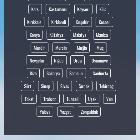
Kars
Kastamonu
Kayseri
Kilis
Kırıkkale
Kırklareli
Kırşehir
Kocaeli
Konya
Kütahya
Malatya
Manisa
Mardin
Mersin
Muğla
Muş
Nevşehir
Niğde
Ordu
Osmaniye
Rize
Sakarya
Samsun
Şanlıurfa
Siirt
Sinop
Sivas
Şırnak
Tekirdağ
Tokat
Trabzon
Tunceli
Uşak
Van
Yalova
Yozgat
Zonguldak