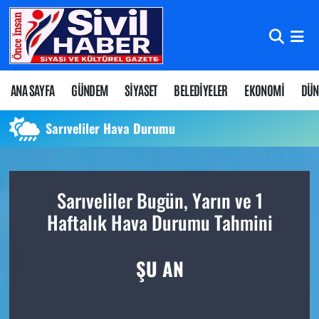
Nöbetçi Eczaneler
Hava Durumu
ANA SAYFA
GÜNDEM
SİYASET
BELEDİYELER
EKONOMİ
DÜN
Namaz Vakitleri
Sarıveliler Hava Durumu
Trafik Durumu
Sarıveliler Bugün, Yarın ve 1
Süper Lig Puan Durumu ve Fikstür
Haftalık Hava Durumu Tahmini
Tüm Manşetler
ŞU AN
Son Dakika Haberleri
Haber Arşivi