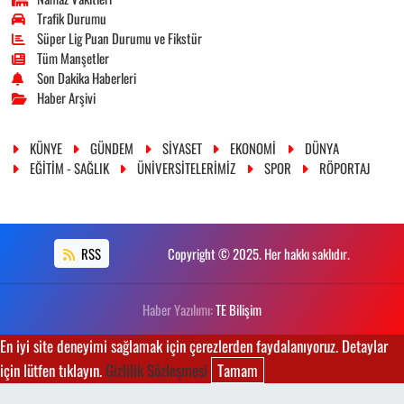
Trafik Durumu
Süper Lig Puan Durumu ve Fikstür
Tüm Manşetler
Son Dakika Haberleri
Haber Arşivi
KÜNYE
GÜNDEM
SİYASET
EKONOMİ
DÜNYA
EĞİTİM - SAĞLIK
ÜNİVERSİTELERİMİZ
SPOR
RÖPORTAJ
RSS
Copyright © 2025. Her hakkı saklıdır.
Haber Yazılımı:
TE Bilişim
En iyi site deneyimi sağlamak için çerezlerden faydalanıyoruz. Detaylar
için lütfen tıklayın.
Gizlilik Sözleşmesi
Tamam