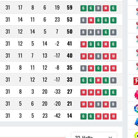
31
17
8
6
19
59
G
G
B
M
G
31
14
11
6
23
53
B
M
G
G
G
31
12
14
5
7
50
B
B
B
G
B
31
12
5
14
-2
41
M
G
G
M
G
31
11
7
13
-17
40
M
M
B
M
M
31
8
11
12
-8
35
B
M
G
M
M
31
7
12
12
-17
33
G
G
M
G
B
31
8
3
20
-33
27
M
M
M
G
G
31
5
6
20
-20
21
M
M
B
M
B
31
3
5
23
-42
14
G
G
M
M
M