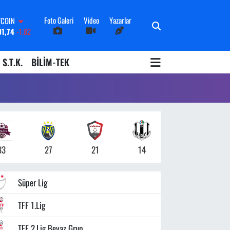
Foto Galeri
Video
Yazarlar
TCOIN
91,74
-1.82
OLAR
3620
0.02
S.T.K.
BİLİM-TEK
URO
8690
0.19
ERLİN
0380
0.18
ALTIN
09000
0.19
İST100
598,00
0
33
27
21
14
Süper Lig
TFF 1.Lig
TFF 2.Lig Beyaz Grup