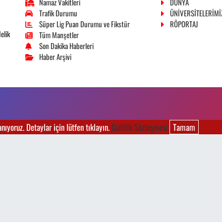
Namaz Vakitleri
DÜNYA
Trafik Durumu
ÜNİVERSİTELERİMİ
Süper Lig Puan Durumu ve Fikstür
RÖPORTAJ
elik
Tüm Manşetler
Son Dakika Haberleri
Haber Arşivi
ıyoruz. Detaylar için lütfen tıklayın.
Gizlilik Sözleşmesi
Tamam