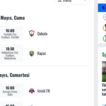
 Mayıs, Cuma
16:00
Qabala
Yevlakh City
Stadium, Yevlakh
18:30
Kapaz
Nakhchivan City
S
Stadium,
Nakhchivan
ayıs, Cumartesi
Tü
16:00
sı
Imisli FK
Azersun Arena,
tu
Baku
aç
16:00