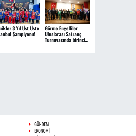
Hizmete Girdi
nikler 3 Yıl Üst Üste
Görme Engelliler
tanbul Şampiyonu!
Uluslarası Satranç
Turnuvasında birinci
Türk Asıllı Bulgar
GÜNDEM
EKONOMİ