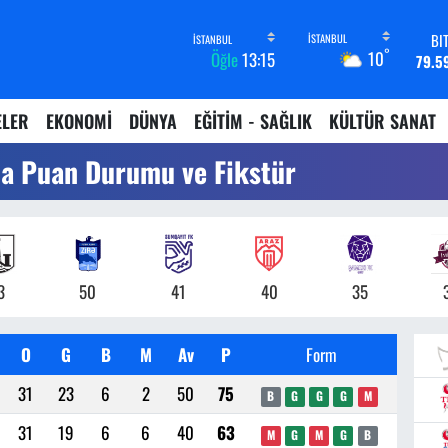
BI
°
10
Öğle
13:15
79.5
D
45,4
ELER
EKONOMİ
DÜNYA
EĞİTİM - SAĞLIK
KÜLTÜR SANAT
E
53,3
qa Puan Durumu ve Fikstür
ST
61,6
G.
6862,
B
14.
3
50
41
40
35
O
G
B
M
Av
P
Form
31
23
6
2
50
75
B
G
G
G
M
31
19
6
6
40
63
M
G
M
G
B