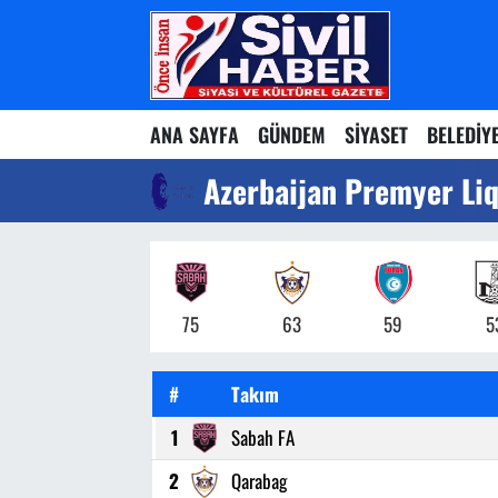
Nöbetçi Eczaneler
ANA SAYFA
GÜNDEM
SİYASET
BELEDİY
Hava Durumu
Azerbaijan Premyer Li
Namaz Vakitleri
Trafik Durumu
Süper Lig Puan Durumu ve Fikstür
75
63
59
5
Tüm Manşetler
#
Takım
Son Dakika Haberleri
1
Sabah FA
2
Qarabag
Haber Arşivi