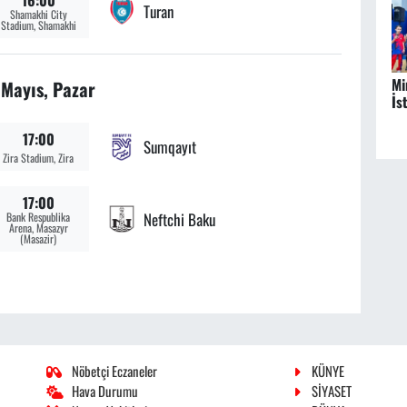
Turan
Shamakhi City
Stadium, Shamakhi
Mi
 Mayıs, Pazar
İs
17:00
Sumqayıt
Zira Stadium, Zira
17:00
Neftchi Baku
Bank Respublika
Arena, Masazyr
(Masazir)
Nöbetçi Eczaneler
KÜNYE
Hava Durumu
SİYASET