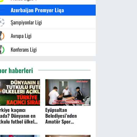
Azerbaijan Premyer Liqa
Şampiyonlar Ligi
Avrupa Ligi
Konferans Ligi
por haberleri
rkiye kaçıncı
Eyüpsultan
rada? Dünyanın en
Belediyesi’nden
tkulu futbol ülkeleri
Amatör Spor
ıklandı
Kulüplerine Destek:
Sporcu Sağlık Merkezi