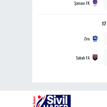
Şamaxı FK
17
Zira
Sabah FA