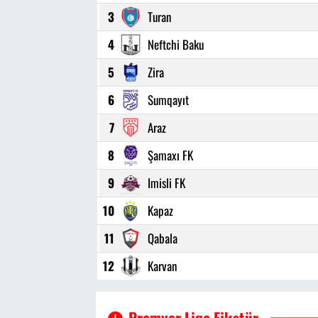
3
Turan
4
Neftchi Baku
5
Zira
6
Sumqayıt
7
Araz
8
Şamaxı FK
9
Imisli FK
10
Kapaz
11
Qabala
12
Karvan
Premyer Liqa Fikstür