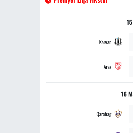
15
Karvan
Araz
16 M
Qarabag