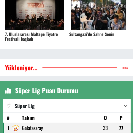
7. Uluslararası Maltepe Tiyatro
Sultangazi’de Sahne Senin
Festivali başladı
Yükleniyor...
Süper Lig Puan Durumu
Süper Lig
#
Takım
O
P
Galatasaray
33
77
1