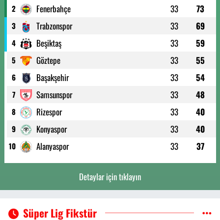
Fenerbahçe
33
73
2
Trabzonspor
33
69
3
Beşiktaş
33
59
4
Göztepe
33
55
5
Başakşehir
33
54
6
Samsunspor
33
48
7
Rizespor
33
40
8
Konyaspor
33
40
9
Alanyaspor
33
37
10
Detaylar için tıklayın
Süper Lig Fikstür