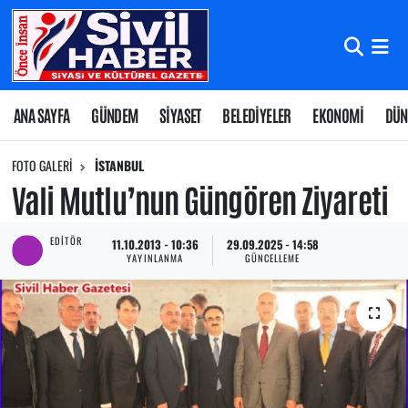
Nöbetçi Eczaneler
Hava Durumu
ANA SAYFA
GÜNDEM
SİYASET
BELEDİYELER
EKONOMİ
DÜN
Namaz Vakitleri
FOTO GALERI
İSTANBUL
Vali Mutlu’nun Güngören Ziyareti
Trafik Durumu
EDITÖR
11.10.2013 - 10:36
29.09.2025 - 14:58
Süper Lig Puan Durumu ve Fikstür
YAYINLANMA
GÜNCELLEME
Tüm Manşetler
Son Dakika Haberleri
Haber Arşivi