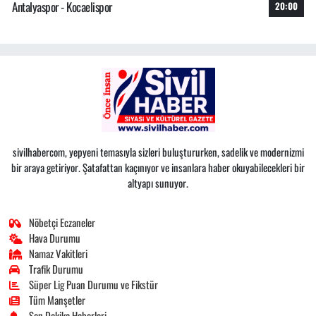
Antalyaspor - Kocaelispor
20:00
sivilhabercom, yepyeni temasıyla sizleri buluştururken, sadelik ve modernizmi
bir araya getiriyor. Şatafattan kaçınıyor ve insanlara haber okuyabilecekleri bir
altyapı sunuyor.
Nöbetçi Eczaneler
Hava Durumu
Namaz Vakitleri
Trafik Durumu
Süper Lig Puan Durumu ve Fikstür
Tüm Manşetler
Son Dakika Haberleri