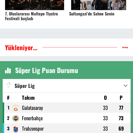
7. Uluslararası Maltepe Tiyatro
Sultangazi’de Sahne Senin
Festivali başladı
Yükleniyor...
Süper Lig Puan Durumu
Süper Lig
#
Takım
O
P
Galatasaray
33
77
1
Fenerbahçe
33
73
2
Trabzonspor
33
69
3