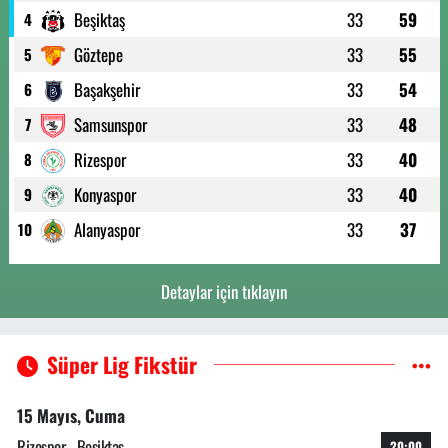
Beşiktaş
33
59
4
Göztepe
33
55
5
Başakşehir
33
54
6
Samsunspor
33
48
7
Rizespor
33
40
8
Konyaspor
33
40
9
Alanyaspor
33
37
10
Detaylar için tıklayın
Süper Lig Fikstür
15 Mayıs, Cuma
Rizespor - Beşiktaş
20:00