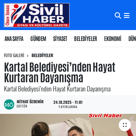
Nöbetçi Eczaneler
Hava Durumu
ANA SAYFA
GÜNDEM
SİYASET
BELEDİYELER
EKONOMİ
DÜN
Namaz Vakitleri
FOTO GALERI
BELEDİYELER
Kartal Belediyesi’nden Hayat
Trafik Durumu
Kurtaran Dayanışma
Süper Lig Puan Durumu ve Fikstür
Kartal Belediyesi’nden Hayat Kurtaran Dayanışma
Tüm Manşetler
MITHAT ÖZDEMIR
24.10.2025 - 11:01
EDITÖR
YAYINLANMA
Son Dakika Haberleri
Haber Arşivi