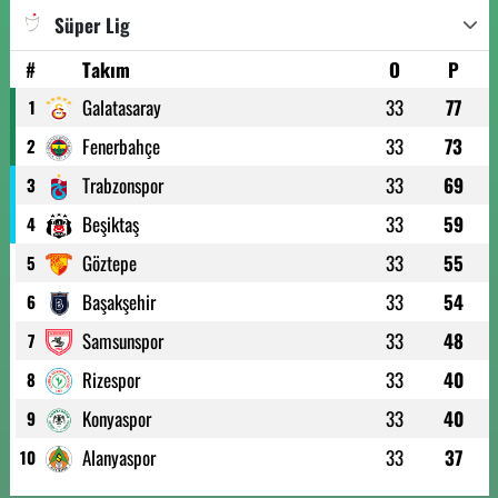
Süper Lig
#
Takım
O
P
Galatasaray
33
77
1
Fenerbahçe
33
73
2
Trabzonspor
33
69
3
Beşiktaş
33
59
4
Göztepe
33
55
5
Başakşehir
33
54
6
Samsunspor
33
48
7
Rizespor
33
40
8
Konyaspor
33
40
9
Alanyaspor
33
37
10