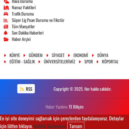
Hava Durumu
Namaz Vakitleri
Trafik Durumu
Süper Lig Puan Durumu ve Fikstür
Tüm Manşetler
Son Dakika Haberleri
Haber Arşivi
KÜNYE
GÜNDEM
SİYASET
EKONOMİ
DÜNYA
EĞİTİM - SAĞLIK
ÜNİVERSİTELERİMİZ
SPOR
RÖPORTAJ
RSS
Copyright © 2025. Her hakkı saklıdır.
Haber Yazılımı:
TE Bilişim
En iyi site deneyimi sağlamak için çerezlerden faydalanıyoruz. Detaylar
için lütfen tıklayın.
Gizlilik Sözleşmesi
Tamam