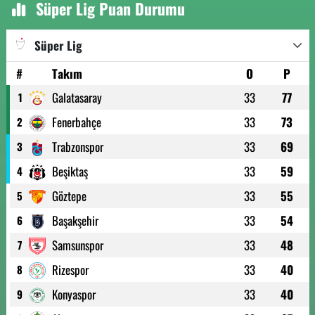
Süper Lig Puan Durumu
Süper Lig
#
Takım
O
P
Galatasaray
33
77
1
Fenerbahçe
33
73
2
Trabzonspor
33
69
3
Beşiktaş
33
59
4
Göztepe
33
55
5
Başakşehir
33
54
6
Samsunspor
33
48
7
Rizespor
33
40
8
Konyaspor
33
40
9