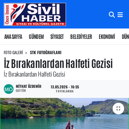
Nöbetçi Eczaneler
Hava Durumu
ANA SAYFA
GÜNDEM
SİYASET
BELEDİYELER
EKONOMİ
DÜN
Namaz Vakitleri
FOTO GALERI
STK FOTOĞRAFLARI
İz Bırakanlardan Halfeti Gezisi
Trafik Durumu
İz Bırakanlardan Halfeti Gezisi
Süper Lig Puan Durumu ve Fikstür
MITHAT ÖZDEMIR
13.05.2026 - 16:55
EDITÖR
YAYINLANMA
Tüm Manşetler
Son Dakika Haberleri
Haber Arşivi