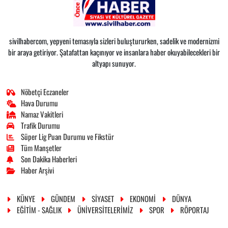
sivilhabercom, yepyeni temasıyla sizleri buluştururken, sadelik ve modernizmi
bir araya getiriyor. Şatafattan kaçınıyor ve insanlara haber okuyabilecekleri bir
altyapı sunuyor.
Nöbetçi Eczaneler
Hava Durumu
Namaz Vakitleri
Trafik Durumu
Süper Lig Puan Durumu ve Fikstür
Tüm Manşetler
Son Dakika Haberleri
Haber Arşivi
KÜNYE
GÜNDEM
SİYASET
EKONOMİ
DÜNYA
EĞİTİM - SAĞLIK
ÜNİVERSİTELERİMİZ
SPOR
RÖPORTAJ