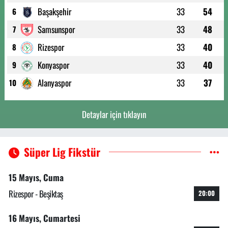
Başakşehir
33
54
6
Samsunspor
33
48
7
Rizespor
33
40
8
Konyaspor
33
40
9
Alanyaspor
33
37
10
Detaylar için tıklayın
Süper Lig Fikstür
15 Mayıs, Cuma
Rizespor - Beşiktaş
20:00
16 Mayıs, Cumartesi