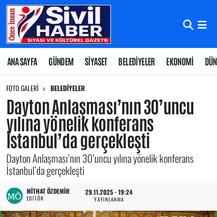
Nöbetçi Eczaneler
Hava Durumu
ANA SAYFA
GÜNDEM
SİYASET
BELEDİYELER
EKONOMİ
DÜN
Namaz Vakitleri
FOTO GALERI
BELEDİYELER
Dayton Anlaşması’nın 30’uncu
Trafik Durumu
yılına yönelik konferans
İstanbul’da gerçekleşti
Süper Lig Puan Durumu ve Fikstür
Dayton Anlaşması’nın 30’uncu yılına yönelik konferans
Tüm Manşetler
İstanbul’da gerçekleşti
Son Dakika Haberleri
MITHAT ÖZDEMIR
29.11.2025 - 19:24
EDITÖR
YAYINLANMA
Haber Arşivi