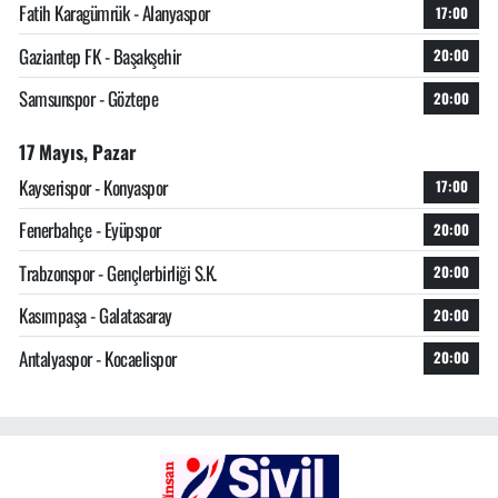
Fatih Karagümrük - Alanyaspor
17:00
Gaziantep FK - Başakşehir
20:00
Samsunspor - Göztepe
20:00
17 Mayıs, Pazar
Kayserispor - Konyaspor
17:00
Fenerbahçe - Eyüpspor
20:00
Trabzonspor - Gençlerbirliği S.K.
20:00
Kasımpaşa - Galatasaray
20:00
Antalyaspor - Kocaelispor
20:00