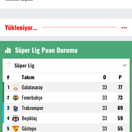
Yükleniyor...
Süper Lig Puan Durumu
Süper Lig
#
Takım
O
P
Galatasaray
33
77
1
Fenerbahçe
33
73
2
Trabzonspor
33
69
3
Beşiktaş
33
59
4
Göztepe
33
55
5