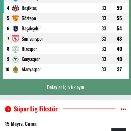
Beşiktaş
33
59
4
Göztepe
33
55
5
Başakşehir
33
54
6
Samsunspor
33
48
7
Rizespor
33
40
8
Konyaspor
33
40
9
Alanyaspor
33
37
10
Detaylar için tıklayın
Süper Lig Fikstür
15 Mayıs, Cuma