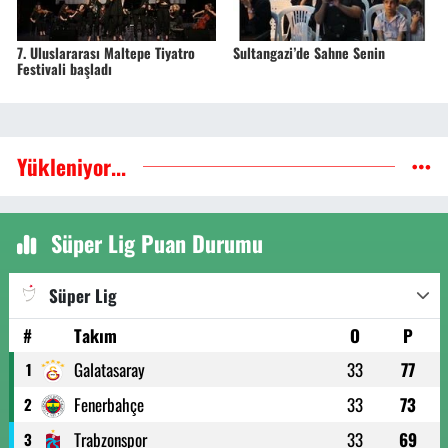
7. Uluslararası Maltepe Tiyatro
Sultangazi’de Sahne Senin
Festivali başladı
Yükleniyor...
Süper Lig Puan Durumu
Süper Lig
#
Takım
O
P
Galatasaray
33
77
1
Fenerbahçe
33
73
2
Trabzonspor
33
69
3