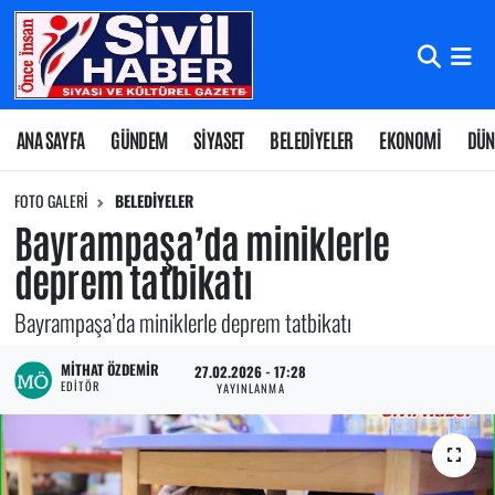
Nöbetçi Eczaneler
Hava Durumu
ANA SAYFA
GÜNDEM
SİYASET
BELEDİYELER
EKONOMİ
DÜN
Namaz Vakitleri
FOTO GALERI
BELEDİYELER
Bayrampaşa’da miniklerle
Trafik Durumu
deprem tatbikatı
Süper Lig Puan Durumu ve Fikstür
Bayrampaşa’da miniklerle deprem tatbikatı
Tüm Manşetler
MITHAT ÖZDEMIR
27.02.2026 - 17:28
EDITÖR
YAYINLANMA
Son Dakika Haberleri
Haber Arşivi