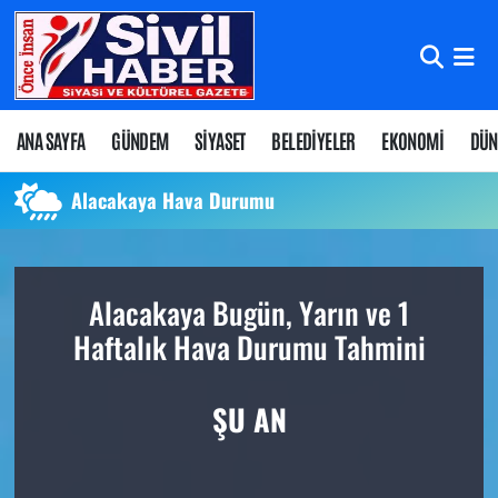
Nöbetçi Eczaneler
Hava Durumu
ANA SAYFA
GÜNDEM
SİYASET
BELEDİYELER
EKONOMİ
DÜN
Namaz Vakitleri
Alacakaya Hava Durumu
Trafik Durumu
Alacakaya Bugün, Yarın ve 1
Süper Lig Puan Durumu ve Fikstür
Haftalık Hava Durumu Tahmini
Tüm Manşetler
ŞU AN
Son Dakika Haberleri
Haber Arşivi