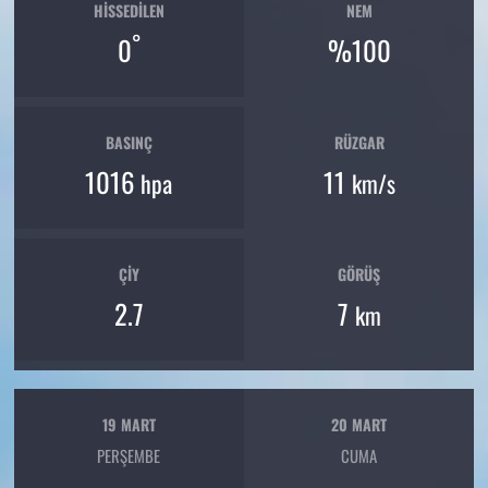
HISSEDILEN
NEM
°
0
%100
BASINÇ
RÜZGAR
1016
11
hpa
km/s
ÇIY
GÖRÜŞ
2.7
7
km
19 MART
20 MART
PERŞEMBE
CUMA