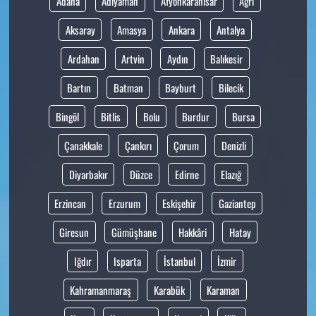
Adana
Adıyaman
Afyonkarahisar
Ağrı
Aksaray
Amasya
Ankara
Antalya
Ardahan
Artvin
Aydın
Balıkesir
Bartın
Batman
Bayburt
Bilecik
Bingöl
Bitlis
Bolu
Burdur
Bursa
Çanakkale
Çankırı
Çorum
Denizli
Diyarbakır
Düzce
Edirne
Elazığ
Erzincan
Erzurum
Eskişehir
Gaziantep
Giresun
Gümüşhane
Hakkâri
Hatay
Iğdır
Isparta
İstanbul
İzmir
Kahramanmaraş
Karabük
Karaman