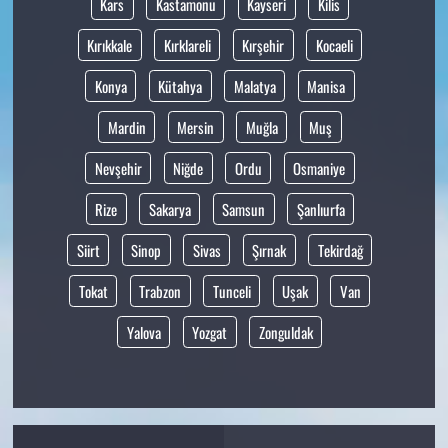
Kars
Kastamonu
Kayseri
Kilis
Kırıkkale
Kırklareli
Kırşehir
Kocaeli
Konya
Kütahya
Malatya
Manisa
Mardin
Mersin
Muğla
Muş
Nevşehir
Niğde
Ordu
Osmaniye
Rize
Sakarya
Samsun
Şanlıurfa
Siirt
Sinop
Sivas
Şırnak
Tekirdağ
Tokat
Trabzon
Tunceli
Uşak
Van
Yalova
Yozgat
Zonguldak