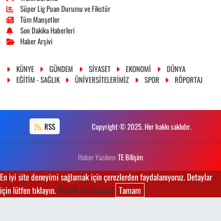
Süper Lig Puan Durumu ve Fikstür
Tüm Manşetler
Son Dakika Haberleri
Haber Arşivi
KÜNYE
GÜNDEM
SİYASET
EKONOMİ
DÜNYA
EĞİTİM - SAĞLIK
ÜNİVERSİTELERİMİZ
SPOR
RÖPORTAJ
RSS
Copyright © 2025. Her hakkı saklıdır.
Haber Yazılımı:
TE Bilişim
En iyi site deneyimi sağlamak için çerezlerden faydalanıyoruz. Detaylar
için lütfen tıklayın.
Gizlilik Sözleşmesi
Tamam