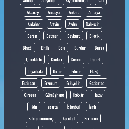
Adana
Adıyaman
Afyonkarahisar
Ağrı
Aksaray
Amasya
Ankara
Antalya
Ardahan
Artvin
Aydın
Balıkesir
Bartın
Batman
Bayburt
Bilecik
Bingöl
Bitlis
Bolu
Burdur
Bursa
Çanakkale
Çankırı
Çorum
Denizli
Diyarbakır
Düzce
Edirne
Elazığ
Erzincan
Erzurum
Eskişehir
Gaziantep
Giresun
Gümüşhane
Hakkâri
Hatay
Iğdır
Isparta
İstanbul
İzmir
Kahramanmaraş
Karabük
Karaman