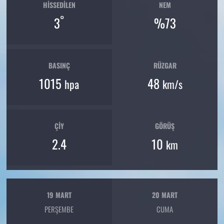
HISSEDILEN
NEM
°
3
%73
BASINÇ
RÜZGAR
1015
48
hpa
km/s
ÇIY
GÖRÜŞ
2.4
10
km
19 MART
20 MART
PERŞEMBE
CUMA