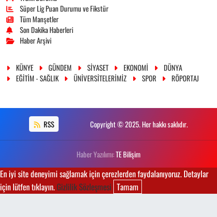
Süper Lig Puan Durumu ve Fikstür
Tüm Manşetler
Son Dakika Haberleri
Haber Arşivi
KÜNYE
GÜNDEM
SİYASET
EKONOMİ
DÜNYA
EĞİTİM - SAĞLIK
ÜNİVERSİTELERİMİZ
SPOR
RÖPORTAJ
RSS
Copyright © 2025. Her hakkı saklıdır.
Haber Yazılımı:
TE Bilişim
En iyi site deneyimi sağlamak için çerezlerden faydalanıyoruz. Detaylar
için lütfen tıklayın.
Gizlilik Sözleşmesi
Tamam