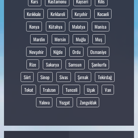
Kars
Kastamonu
Kayseri
Kilis
Kırıkkale
Kırklareli
Kırşehir
Kocaeli
Konya
Kütahya
Malatya
Manisa
Mardin
Mersin
Muğla
Muş
Nevşehir
Niğde
Ordu
Osmaniye
Rize
Sakarya
Samsun
Şanlıurfa
Siirt
Sinop
Sivas
Şırnak
Tekirdağ
Tokat
Trabzon
Tunceli
Uşak
Van
Yalova
Yozgat
Zonguldak