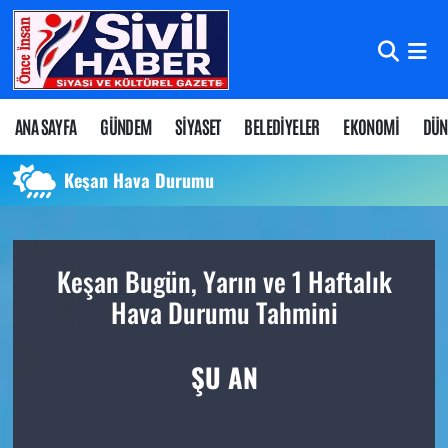
Nöbetçi Eczaneler
Hava Durumu
ANA SAYFA
GÜNDEM
SİYASET
BELEDİYELER
EKONOMİ
DÜN
Namaz Vakitleri
Keşan Hava Durumu
Trafik Durumu
Keşan Bugün, Yarın ve 1 Haftalık
Süper Lig Puan Durumu ve Fikstür
Hava Durumu Tahmini
Tüm Manşetler
ŞU AN
Son Dakika Haberleri
Haber Arşivi