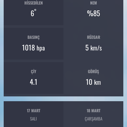
HISSEDILEN
NEM
°
6
%85
BASINÇ
RÜZGAR
1018
5
hpa
km/s
ÇIY
GÖRÜŞ
4.1
10
km
17 MART
18 MART
SALI
ÇARŞAMBA