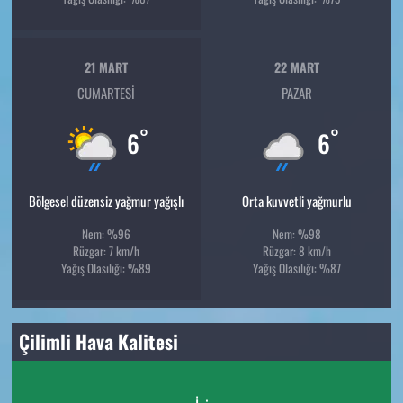
21 MART
22 MART
CUMARTESI
PAZAR
°
°
6
6
Bölgesel düzensiz yağmur yağışlı
Orta kuvvetli yağmurlu
Nem: %96
Nem: %98
Rüzgar: 7 km/h
Rüzgar: 8 km/h
Yağış Olasılığı: %89
Yağış Olasılığı: %87
Çilimli Hava Kalitesi