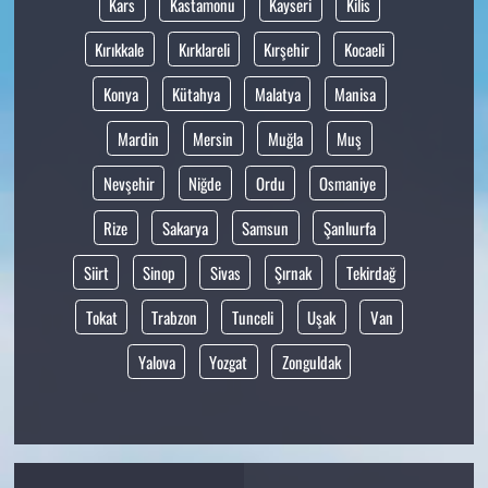
Kars
Kastamonu
Kayseri
Kilis
Kırıkkale
Kırklareli
Kırşehir
Kocaeli
Konya
Kütahya
Malatya
Manisa
Mardin
Mersin
Muğla
Muş
Nevşehir
Niğde
Ordu
Osmaniye
Rize
Sakarya
Samsun
Şanlıurfa
Siirt
Sinop
Sivas
Şırnak
Tekirdağ
Tokat
Trabzon
Tunceli
Uşak
Van
Yalova
Yozgat
Zonguldak