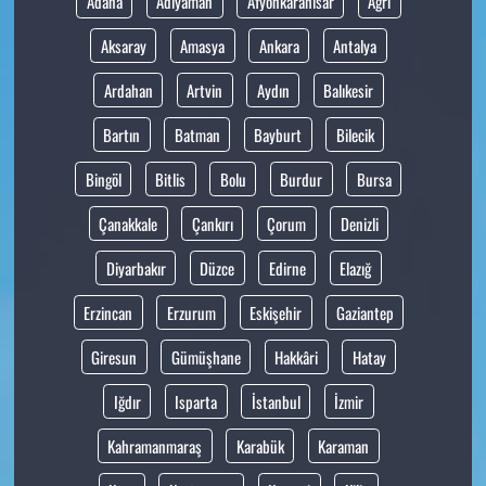
Adana
Adıyaman
Afyonkarahisar
Ağrı
Aksaray
Amasya
Ankara
Antalya
Ardahan
Artvin
Aydın
Balıkesir
Bartın
Batman
Bayburt
Bilecik
Bingöl
Bitlis
Bolu
Burdur
Bursa
Çanakkale
Çankırı
Çorum
Denizli
Diyarbakır
Düzce
Edirne
Elazığ
Erzincan
Erzurum
Eskişehir
Gaziantep
Giresun
Gümüşhane
Hakkâri
Hatay
Iğdır
Isparta
İstanbul
İzmir
Kahramanmaraş
Karabük
Karaman