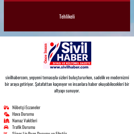
Tehlikeli
sivilhabercom, yepyeni temasıyla sizleri buluştururken, sadelik ve modernizmi
bir araya getiriyor. Şatafattan kaçınıyor ve insanlara haber okuyabilecekleri bir
altyapı sunuyor.
Nöbetçi Eczaneler
Hava Durumu
Namaz Vakitleri
Trafik Durumu
Süper Lig Puan Durumu ve Fikstür