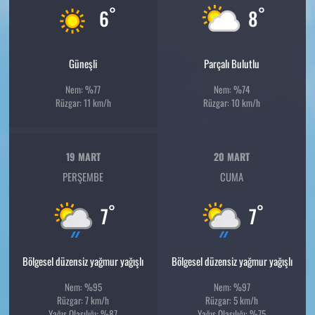
°
°
6
8
Güneşli
Parçalı Bulutlu
Nem: %77
Nem: %74
Rüzgar: 11 km/h
Rüzgar: 10 km/h
19 MART
20 MART
PERŞEMBE
CUMA
°
°
7
7
Bölgesel düzensiz yağmur yağışlı
Bölgesel düzensiz yağmur yağışlı
Nem: %95
Nem: %97
Rüzgar: 7 km/h
Rüzgar: 5 km/h
Yağış Olasılığı: %87
Yağış Olasılığı: %75