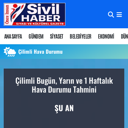
Nöbetçi Eczaneler
Hava Durumu
ANA SAYFA
GÜNDEM
SİYASET
BELEDİYELER
EKONOMİ
DÜN
Namaz Vakitleri
Çilimli Hava Durumu
Trafik Durumu
Çilimli Bugün, Yarın ve 1 Haftalık
Süper Lig Puan Durumu ve Fikstür
Hava Durumu Tahmini
Tüm Manşetler
ŞU AN
Son Dakika Haberleri
Haber Arşivi