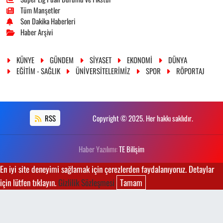
Tüm Manşetler
Son Dakika Haberleri
Haber Arşivi
KÜNYE
GÜNDEM
SİYASET
EKONOMİ
DÜNYA
EĞİTİM - SAĞLIK
ÜNİVERSİTELERİMİZ
SPOR
RÖPORTAJ
RSS
Copyright © 2025. Her hakkı saklıdır.
Haber Yazılımı:
TE Bilişim
En iyi site deneyimi sağlamak için çerezlerden faydalanıyoruz. Detaylar
için lütfen tıklayın.
Gizlilik Sözleşmesi
Tamam