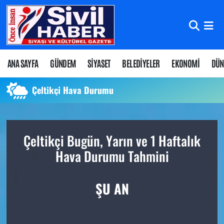
Nöbetçi Eczaneler
Hava Durumu
ANA SAYFA
GÜNDEM
SİYASET
BELEDİYELER
EKONOMİ
DÜN
Namaz Vakitleri
Çeltikçi Hava Durumu
Trafik Durumu
Çeltikçi Bugün, Yarın ve 1 Haftalık
Süper Lig Puan Durumu ve Fikstür
Hava Durumu Tahmini
Tüm Manşetler
ŞU AN
Son Dakika Haberleri
Haber Arşivi