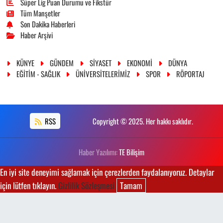
Süper Lig Puan Durumu ve Fikstür
Tüm Manşetler
Son Dakika Haberleri
Haber Arşivi
KÜNYE
GÜNDEM
SİYASET
EKONOMİ
DÜNYA
EĞİTİM - SAĞLIK
ÜNİVERSİTELERİMİZ
SPOR
RÖPORTAJ
RSS
Copyright © 2025. Her hakkı saklıdır.
Haber Yazılımı:
TE Bilişim
En iyi site deneyimi sağlamak için çerezlerden faydalanıyoruz. Detaylar
için lütfen tıklayın.
Gizlilik Sözleşmesi
Tamam