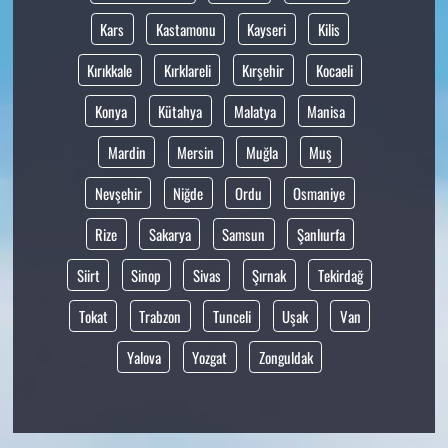
Kars
Kastamonu
Kayseri
Kilis
Kırıkkale
Kırklareli
Kırşehir
Kocaeli
Konya
Kütahya
Malatya
Manisa
Mardin
Mersin
Muğla
Muş
Nevşehir
Niğde
Ordu
Osmaniye
Rize
Sakarya
Samsun
Şanlıurfa
Siirt
Sinop
Sivas
Şırnak
Tekirdağ
Tokat
Trabzon
Tunceli
Uşak
Van
Yalova
Yozgat
Zonguldak