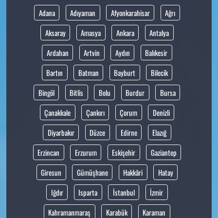
Adana
Adıyaman
Afyonkarahisar
Ağrı
Aksaray
Amasya
Ankara
Antalya
Ardahan
Artvin
Aydın
Balıkesir
Bartın
Batman
Bayburt
Bilecik
Bingöl
Bitlis
Bolu
Burdur
Bursa
Çanakkale
Çankırı
Çorum
Denizli
Diyarbakır
Düzce
Edirne
Elazığ
Erzincan
Erzurum
Eskişehir
Gaziantep
Giresun
Gümüşhane
Hakkâri
Hatay
Iğdır
Isparta
İstanbul
İzmir
Kahramanmaraş
Karabük
Karaman