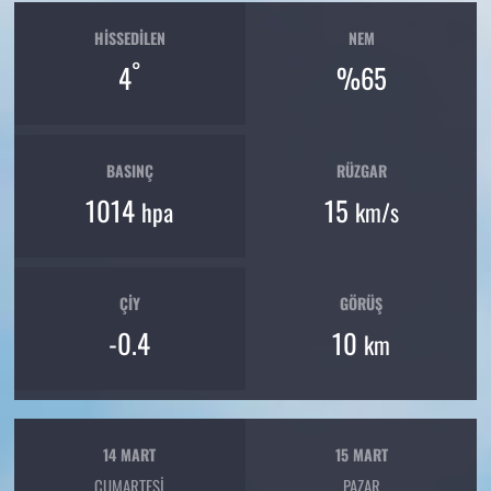
HISSEDILEN
NEM
°
4
%65
BASINÇ
RÜZGAR
1014
15
hpa
km/s
ÇIY
GÖRÜŞ
-0.4
10
km
14 MART
15 MART
CUMARTESI
PAZAR