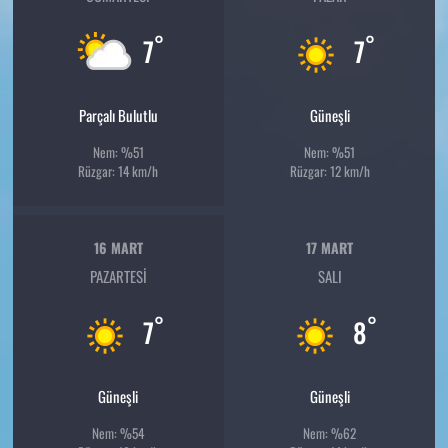
°
°
7
7
Parçalı Bulutlu
Güneşli
Nem: %51
Nem: %51
Rüzgar: 14 km/h
Rüzgar: 12 km/h
16 MART
17 MART
PAZARTESI
SALI
°
°
7
8
Güneşli
Güneşli
Nem: %54
Nem: %62