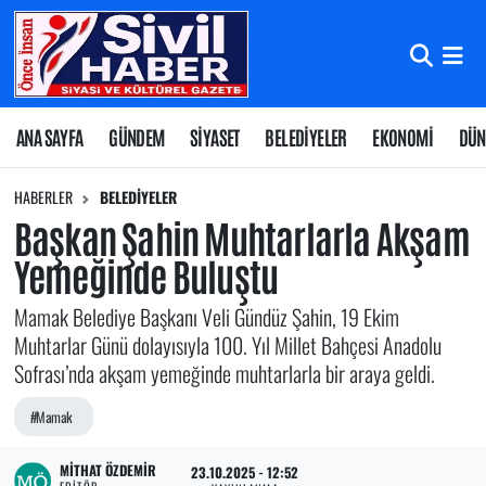
Nöbetçi Eczaneler
Hava Durumu
ANA SAYFA
GÜNDEM
SİYASET
BELEDİYELER
EKONOMİ
DÜN
Namaz Vakitleri
HABERLER
BELEDİYELER
Başkan Şahin Muhtarlarla Akşam
Trafik Durumu
Yemeğinde Buluştu
Süper Lig Puan Durumu ve Fikstür
Mamak Belediye Başkanı Veli Gündüz Şahin, 19 Ekim
Muhtarlar Günü dolayısıyla 100. Yıl Millet Bahçesi Anadolu
Tüm Manşetler
Sofrası’nda akşam yemeğinde muhtarlarla bir araya geldi.
Son Dakika Haberleri
#Mamak
Haber Arşivi
MITHAT ÖZDEMIR
23.10.2025 - 12:52
EDITÖR