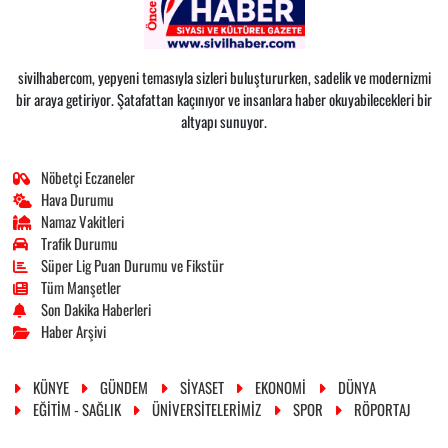
sivilhabercom, yepyeni temasıyla sizleri buluştururken, sadelik ve modernizmi
bir araya getiriyor. Şatafattan kaçınıyor ve insanlara haber okuyabilecekleri bir
altyapı sunuyor.
Nöbetçi Eczaneler
Hava Durumu
Namaz Vakitleri
Trafik Durumu
Süper Lig Puan Durumu ve Fikstür
Tüm Manşetler
Son Dakika Haberleri
Haber Arşivi
KÜNYE
GÜNDEM
SİYASET
EKONOMİ
DÜNYA
EĞİTİM - SAĞLIK
ÜNİVERSİTELERİMİZ
SPOR
RÖPORTAJ