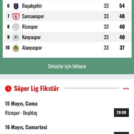
Başakşehir
33
54
6
Samsunspor
33
48
7
Rizespor
33
40
8
Konyaspor
33
40
9
Alanyaspor
33
37
10
Detaylar için tıklayın
Süper Lig Fikstür
15 Mayıs, Cuma
Rizespor - Beşiktaş
20:00
16 Mayıs, Cumartesi