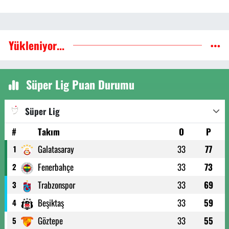
Yükleniyor...
Süper Lig Puan Durumu
Süper Lig
#
Takım
O
P
Galatasaray
33
77
1
Fenerbahçe
33
73
2
Trabzonspor
33
69
3
Beşiktaş
33
59
4
Göztepe
33
55
5