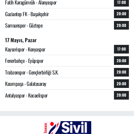
Fatih Karagümrük - Alanyaspor
17:00
Gaziantep FK - Başakşehir
20:00
Samsunspor - Göztepe
20:00
17 Mayıs, Pazar
Kayserispor - Konyaspor
17:00
Fenerbahçe - Eyüpspor
20:00
Trabzonspor - Gençlerbirliği S.K.
20:00
Kasımpaşa - Galatasaray
20:00
Antalyaspor - Kocaelispor
20:00