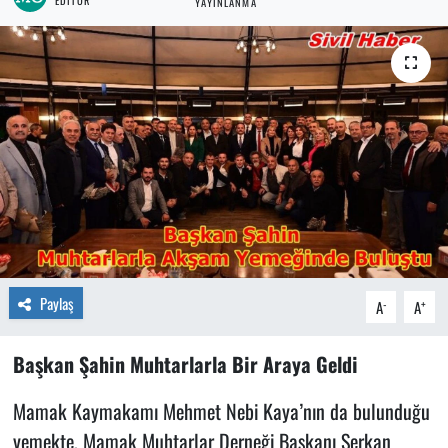
YAYINLANMA
Paylaş
-
+
A
A
Başkan Şahin Muhtarlarla Bir Araya Geldi
Mamak Kaymakamı Mehmet Nebi Kaya’nın da bulunduğu
yemekte, Mamak Muhtarlar Derneği Başkanı Serkan