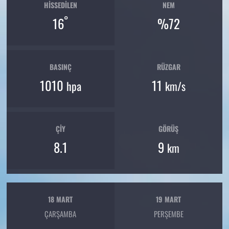
HISSEDILEN
NEM
°
16
%72
BASINÇ
RÜZGAR
1010
11
hpa
km/s
ÇIY
GÖRÜŞ
8.1
9
km
18 MART
19 MART
ÇARŞAMBA
PERŞEMBE