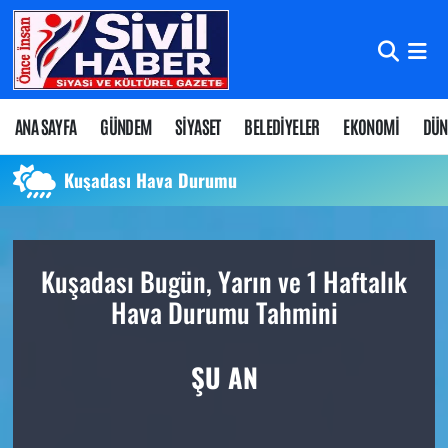
Nöbetçi Eczaneler
Hava Durumu
ANA SAYFA
GÜNDEM
SİYASET
BELEDİYELER
EKONOMİ
DÜN
Namaz Vakitleri
Kuşadası Hava Durumu
Trafik Durumu
Kuşadası Bugün, Yarın ve 1 Haftalık
Süper Lig Puan Durumu ve Fikstür
Hava Durumu Tahmini
Tüm Manşetler
ŞU AN
Son Dakika Haberleri
Haber Arşivi