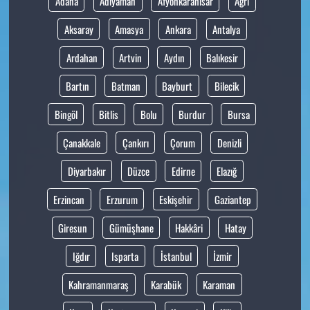
Adana
Adıyaman
Afyonkarahisar
Ağrı
Aksaray
Amasya
Ankara
Antalya
Ardahan
Artvin
Aydın
Balıkesir
Bartın
Batman
Bayburt
Bilecik
Bingöl
Bitlis
Bolu
Burdur
Bursa
Çanakkale
Çankırı
Çorum
Denizli
Diyarbakır
Düzce
Edirne
Elazığ
Erzincan
Erzurum
Eskişehir
Gaziantep
Giresun
Gümüşhane
Hakkâri
Hatay
Iğdır
Isparta
İstanbul
İzmir
Kahramanmaraş
Karabük
Karaman