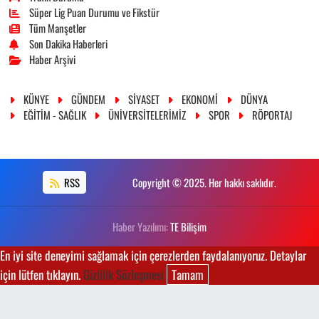
Süper Lig Puan Durumu ve Fikstür
Tüm Manşetler
Son Dakika Haberleri
Haber Arşivi
KÜNYE
GÜNDEM
SİYASET
EKONOMİ
DÜNYA
EĞİTİM - SAĞLIK
ÜNİVERSİTELERİMİZ
SPOR
RÖPORTAJ
RSS
Copyright © 2025. Her hakkı saklıdır.
Haber Yazılımı:
TE Bilişim
En iyi site deneyimi sağlamak için çerezlerden faydalanıyoruz. Detaylar
için lütfen tıklayın.
Gizlilik Sözleşmesi
Tamam