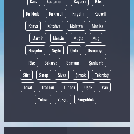
Kars
Kastamonu
Kayseri
Kilis
Kırıkkale
Kırklareli
Kırşehir
Kocaeli
Konya
Kütahya
Malatya
Manisa
Mardin
Mersin
Muğla
Muş
Nevşehir
Niğde
Ordu
Osmaniye
Rize
Sakarya
Samsun
Şanlıurfa
Siirt
Sinop
Sivas
Şırnak
Tekirdağ
Tokat
Trabzon
Tunceli
Uşak
Van
Yalova
Yozgat
Zonguldak