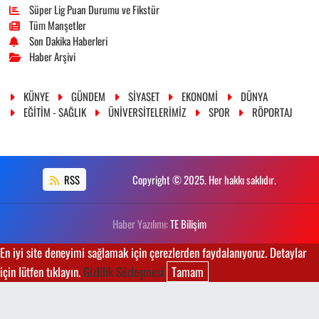
Süper Lig Puan Durumu ve Fikstür
Tüm Manşetler
Son Dakika Haberleri
Haber Arşivi
KÜNYE
GÜNDEM
SİYASET
EKONOMİ
DÜNYA
EĞİTİM - SAĞLIK
ÜNİVERSİTELERİMİZ
SPOR
RÖPORTAJ
RSS
Copyright © 2025. Her hakkı saklıdır.
Haber Yazılımı:
TE Bilişim
En iyi site deneyimi sağlamak için çerezlerden faydalanıyoruz. Detaylar
için lütfen tıklayın.
Gizlilik Sözleşmesi
Tamam