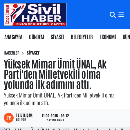
Nöbetçi Eczaneler
Hava Durumu
ANA SAYFA
GÜNDEM
SİYASET
BELEDİYELER
EKONOMİ
DÜN
Namaz Vakitleri
HABERLER
SİYASET
Yüksek Mimar Ümit ÜNAL, Ak
Trafik Durumu
Parti'den Milletvekili olma
yolunda ilk adımını attı.
Süper Lig Puan Durumu ve Fikstür
Yüksek Mimar Ümit ÜNAL, Ak Parti'den Milletvekili olma
Tüm Manşetler
yolunda ilk adımını attı.
Son Dakika Haberleri
TE BILIŞIM
11.02.2015 - 16:12
EDITÖR
YAYINLANMA
Haber Arşivi