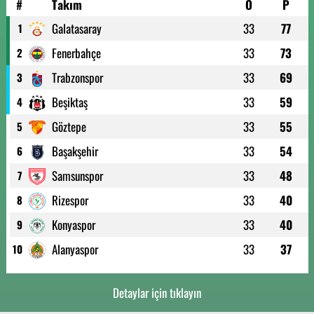
#
Takım
O
P
Galatasaray
33
77
1
Fenerbahçe
33
73
2
Trabzonspor
33
69
3
Beşiktaş
33
59
4
Göztepe
33
55
5
Başakşehir
33
54
6
Samsunspor
33
48
7
Rizespor
33
40
8
Konyaspor
33
40
9
Alanyaspor
33
37
10
Detaylar için tıklayın