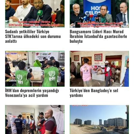
Sudanlı yetkililer Türkiye
Bangsamoro Lideri Hacı Murad
STK’larına ülkedeki son durumu
İbrahim İstanbul'da gazetecilerle
anlattı
buluştu
İHH’dan depremlerin yaşandığı
Türkiye’den Bangladeş’e sel
Venezuela’ya acil yardım
yardımı