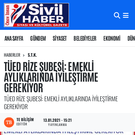
Nöbetçi Eczaneler
Hava Durumu
ANA SAYFA
GÜNDEM
SİYASET
BELEDİYELER
EKONOMİ
DÜN
Namaz Vakitleri
HABERLER
S.T.K.
TÜED RİZE ŞUBESİ: EMEKLİ
Trafik Durumu
AYLIKLARINDA İYİLEŞTİRME
GEREKİYOR
Süper Lig Puan Durumu ve Fikstür
TÜED RİZE ŞUBESİ: EMEKLİ AYLIKLARINDA İYİLEŞTİRME
Tüm Manşetler
GEREKİYOR
Son Dakika Haberleri
TE BILIŞIM
13.01.2021 - 15:21
EDITÖR
YAYINLANMA
Haber Arşivi