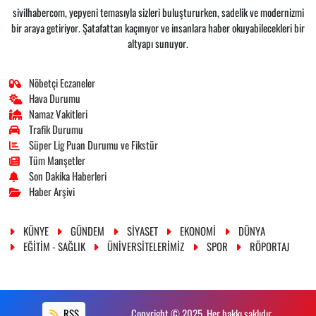
sivilhabercom, yepyeni temasıyla sizleri buluştururken, sadelik ve modernizmi
bir araya getiriyor. Şatafattan kaçınıyor ve insanlara haber okuyabilecekleri bir
altyapı sunuyor.
Nöbetçi Eczaneler
Hava Durumu
Namaz Vakitleri
Trafik Durumu
Süper Lig Puan Durumu ve Fikstür
Tüm Manşetler
Son Dakika Haberleri
Haber Arşivi
KÜNYE
GÜNDEM
SİYASET
EKONOMİ
DÜNYA
EĞİTİM - SAĞLIK
ÜNİVERSİTELERİMİZ
SPOR
RÖPORTAJ
RSS
Copyright © 2025. Her hakkı saklıdır.