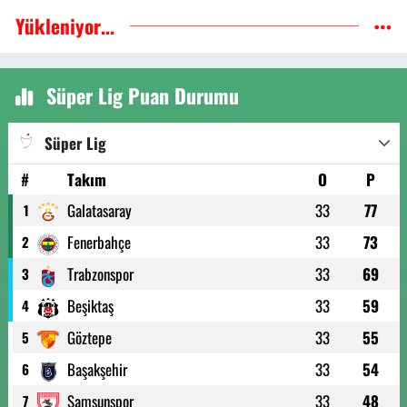
Yükleniyor...
Süper Lig Puan Durumu
Süper Lig
#
Takım
O
P
Galatasaray
33
77
1
Fenerbahçe
33
73
2
Trabzonspor
33
69
3
Beşiktaş
33
59
4
Göztepe
33
55
5
Başakşehir
33
54
6
Samsunspor
33
48
7