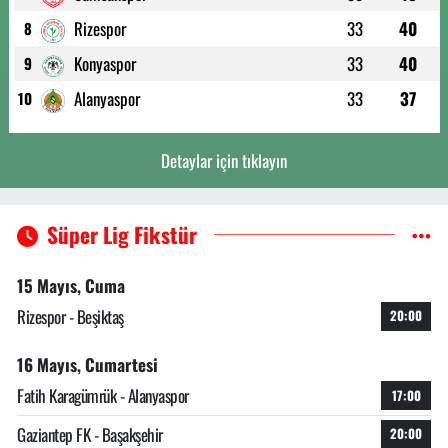
Rizespor
33
40
8
Konyaspor
33
40
9
Alanyaspor
33
37
10
Detaylar için tıklayın
Süper Lig Fikstür
15 Mayıs, Cuma
Rizespor - Beşiktaş
20:00
16 Mayıs, Cumartesi
Fatih Karagümrük - Alanyaspor
17:00
Gaziantep FK - Başakşehir
20:00