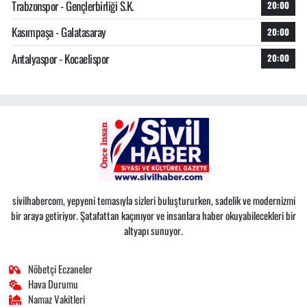
Trabzonspor - Gençlerbirliği S.K.
20:00
Kasımpaşa - Galatasaray
20:00
Antalyaspor - Kocaelispor
20:00
sivilhabercom, yepyeni temasıyla sizleri buluştururken, sadelik ve modernizmi
bir araya getiriyor. Şatafattan kaçınıyor ve insanlara haber okuyabilecekleri bir
altyapı sunuyor.
Nöbetçi Eczaneler
Hava Durumu
Namaz Vakitleri