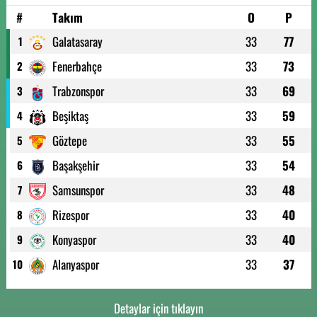
#
Takım
O
P
Galatasaray
33
77
1
Fenerbahçe
33
73
2
Trabzonspor
33
69
3
Beşiktaş
33
59
4
Göztepe
33
55
5
Başakşehir
33
54
6
Samsunspor
33
48
7
Rizespor
33
40
8
Konyaspor
33
40
9
Alanyaspor
33
37
10
Detaylar için tıklayın