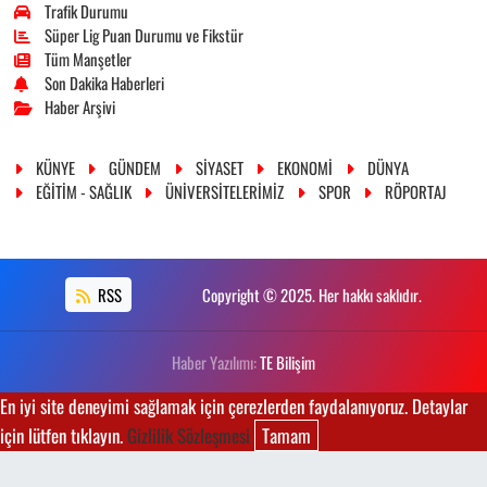
Trafik Durumu
Süper Lig Puan Durumu ve Fikstür
Tüm Manşetler
Son Dakika Haberleri
Haber Arşivi
KÜNYE
GÜNDEM
SİYASET
EKONOMİ
DÜNYA
EĞİTİM - SAĞLIK
ÜNİVERSİTELERİMİZ
SPOR
RÖPORTAJ
RSS
Copyright © 2025. Her hakkı saklıdır.
Haber Yazılımı:
TE Bilişim
En iyi site deneyimi sağlamak için çerezlerden faydalanıyoruz. Detaylar
için lütfen tıklayın.
Gizlilik Sözleşmesi
Tamam