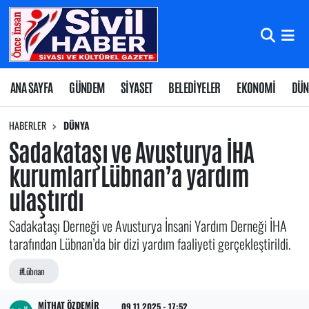
Nöbetçi Eczaneler
Hava Durumu
ANA SAYFA
GÜNDEM
SİYASET
BELEDİYELER
EKONOMİ
DÜN
Namaz Vakitleri
HABERLER
DÜNYA
Sadakataşı ve Avusturya İHA
Trafik Durumu
kurumları Lübnan’a yardım
ulaştırdı
Süper Lig Puan Durumu ve Fikstür
Sadakataşı Derneği ve Avusturya İnsani Yardım Derneği İHA
Tüm Manşetler
tarafından Lübnan’da bir dizi yardım faaliyeti gerçekleştirildi.
Son Dakika Haberleri
#Lübnan
Haber Arşivi
MITHAT ÖZDEMIR
09.11.2025 - 17:52