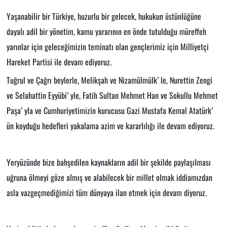
Yaşanabilir bir Türkiye, huzurlu bir gelecek, hukukun üstünlüğüne
dayalı adil bir yönetim, kamu yararının en önde tutulduğu müreffeh
yarınlar için geleceğimizin teminatı olan gençlerimiz için Milliyetçi
Hareket Partisi ile devam ediyoruz.
Tuğrul ve Çağrı beylerle, Melikşah ve Nizamülmülk’ le, Nurettin Zengi
ve Selahattin Eyyübi’ yle, Fatih Sultan Mehmet Han ve Sokullu Mehmet
Paşa’ yla ve Cumhuriyetimizin kurucusu Gazi Mustafa Kemal Atatürk’
ün koyduğu hedefleri yakalama azim ve kararlılığı ile devam ediyoruz.
Yeryüzünde bize bahşedilen kaynakların adil bir şekilde paylaşılması
uğruna ölmeyi göze almış ve alabilecek bir millet olmak iddiamızdan
asla vazgeçmediğimizi tüm dünyaya ilan etmek için devam diyoruz.