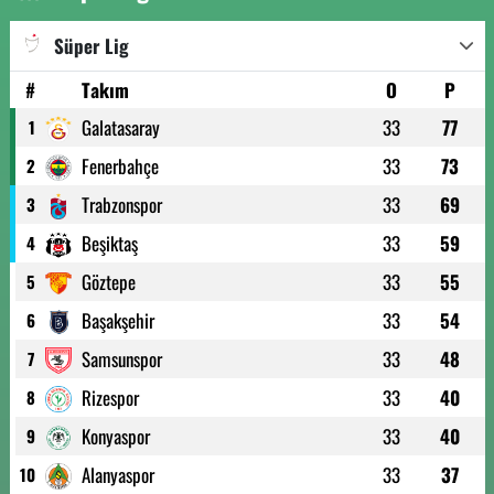
Süper Lig
#
Takım
O
P
Galatasaray
33
77
1
Fenerbahçe
33
73
2
Trabzonspor
33
69
3
Beşiktaş
33
59
4
Göztepe
33
55
5
Başakşehir
33
54
6
Samsunspor
33
48
7
Rizespor
33
40
8
Konyaspor
33
40
9
Alanyaspor
33
37
10