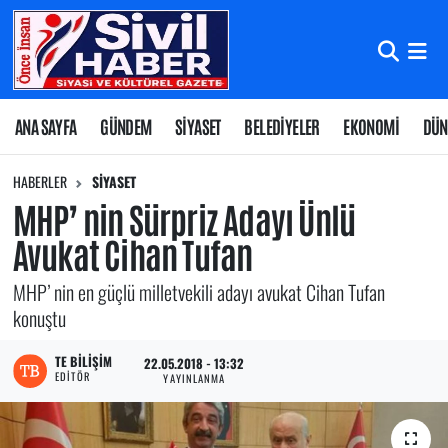
Nöbetçi Eczaneler
Hava Durumu
ANA SAYFA
GÜNDEM
SİYASET
BELEDİYELER
EKONOMİ
DÜN
Namaz Vakitleri
HABERLER
SİYASET
MHP’ nin Sürpriz Adayı Ünlü
Trafik Durumu
Avukat Cihan Tufan
Süper Lig Puan Durumu ve Fikstür
MHP’ nin en güçlü milletvekili adayı avukat Cihan Tufan
konuştu
Tüm Manşetler
TE BILIŞIM
22.05.2018 - 13:32
EDITÖR
Son Dakika Haberleri
YAYINLANMA
Haber Arşivi