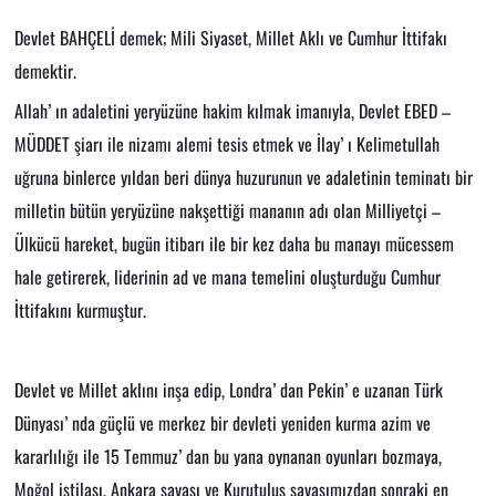
Devlet BAHÇELİ demek; Mili Siyaset, Millet Aklı ve Cumhur İttifakı
demektir.
Allah’ ın adaletini yeryüzüne hakim kılmak imanıyla, Devlet EBED –
MÜDDET şiarı ile nizamı alemi tesis etmek ve İlay’ ı Kelimetullah
uğruna binlerce yıldan beri dünya huzurunun ve adaletinin teminatı bir
milletin bütün yeryüzüne nakşettiği mananın adı olan Milliyetçi –
Ülkücü hareket, bugün itibarı ile bir kez daha bu manayı mücessem
hale getirerek, liderinin ad ve mana temelini oluşturduğu Cumhur
İttifakını kurmuştur.
Devlet ve Millet aklını inşa edip, Londra’ dan Pekin’ e uzanan Türk
Dünyası’ nda güçlü ve merkez bir devleti yeniden kurma azim ve
kararlılığı ile 15 Temmuz’ dan bu yana oynanan oyunları bozmaya,
Moğol istilası, Ankara savaşı ve Kurutuluş savaşımızdan sonraki en