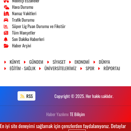
Nöbetçi Eczaneler
Hava Durumu
Namaz Vakitleri
Trafik Durumu
Süper Lig Puan Durumu ve Fikstür
Tüm Manşetler
Son Dakika Haberleri
Haber Arşivi
KÜNYE
GÜNDEM
SİYASET
EKONOMİ
DÜNYA
EĞİTİM - SAĞLIK
ÜNİVERSİTELERİMİZ
SPOR
RÖPORTAJ
RSS
Copyright © 2025. Her hakkı saklıdır.
Haber Yazılımı:
TE Bilişim
En iyi site deneyimi sağlamak için çerezlerden faydalanıyoruz. Detaylar