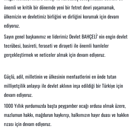
önemli ve kritik bir dönemde yeni bir fetret devri yaşamamak,
ülkemizin ve devletimiz birliğini ve dirliğini korumak için devam
ediyoruz.
Sayın genel başkanımız ve liderimiz Devlet BAHÇELİ’ nin engin devlet
tecrübesi, basireti, feraseti ve dirayeti ile önemli hamleler
gerçekleştirmek ve neticeler almak için devam ediyoruz.
Güçlü, adil, milletinin ve ülkesinin menfaatlerini en önde tutan
milliyetçilik anlayışı ile devlet aklının inşa edildiği bir Türkiye için
devam ediyoruz.
1000 Yıllık yurdumuzda başta peygamber ocağı ordusu olmak üzere,
mazlumun hakkı, mağdurun haykırışı, halkımızın hayır duası ve hakkın
rızası için devam ediyoruz.