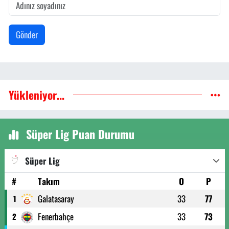
Gönder
Yükleniyor...
Süper Lig Puan Durumu
Süper Lig
#
Takım
O
P
Galatasaray
33
77
1
Fenerbahçe
33
73
2