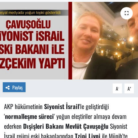
Paylaş
-
+
A
A
AKP hükümetinin
Siyonist İsrail
'le geliştirdiği
'
normalleşme süreci
' yoğun eleştiriler almaya devam
ederken
Dışişleri Bakanı Mevlüt Çavuşoğlu
Siyonist
İsrail rejimi eski bakanlarından
Tzipi Livni
ile Münih'te