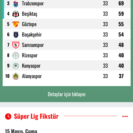
Trabzonspor
33
69
3
Beşiktaş
33
59
4
Göztepe
33
55
5
Başakşehir
33
54
6
Samsunspor
33
48
7
Rizespor
33
40
8
Konyaspor
33
40
9
Alanyaspor
33
37
10
Detaylar için tıklayın
Süper Lig Fikstür
15 Mayıs, Cuma