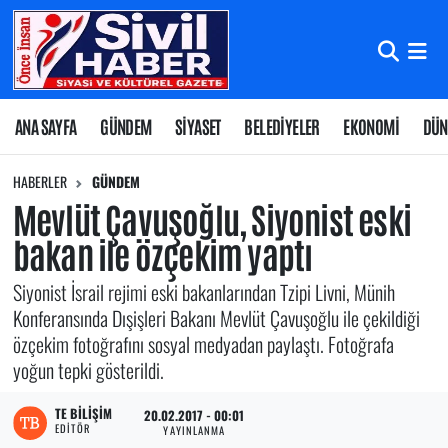
Nöbetçi Eczaneler
Hava Durumu
ANA SAYFA
GÜNDEM
SİYASET
BELEDİYELER
EKONOMİ
DÜN
Namaz Vakitleri
HABERLER
GÜNDEM
Mevlüt Çavuşoğlu, Siyonist eski
Trafik Durumu
bakan ile özçekim yaptı
Süper Lig Puan Durumu ve Fikstür
Siyonist İsrail rejimi eski bakanlarından Tzipi Livni, Münih
Konferansında Dışişleri Bakanı Mevlüt Çavuşoğlu ile çekildiği
Tüm Manşetler
özçekim fotoğrafını sosyal medyadan paylaştı. Fotoğrafa
yoğun tepki gösterildi.
Son Dakika Haberleri
TE BILIŞIM
20.02.2017 - 00:01
EDITÖR
Haber Arşivi
YAYINLANMA