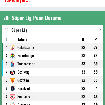
Süper Lig Puan Durumu
Süper Lig
#
Takım
O
P
Galatasaray
33
77
1
Fenerbahçe
33
73
2
Trabzonspor
33
69
3
Beşiktaş
33
59
4
Göztepe
33
55
5
Başakşehir
33
54
6
Samsunspor
33
48
7
Rizespor
33
40
8