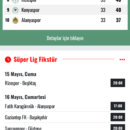
Konyaspor
33
40
9
Alanyaspor
33
37
10
Detaylar için tıklayın
Süper Lig Fikstür
15 Mayıs, Cuma
Rizespor - Beşiktaş
20:00
16 Mayıs, Cumartesi
Fatih Karagümrük - Alanyaspor
17:00
Gaziantep FK - Başakşehir
20:00
Samsunspor - Göztepe
20:00