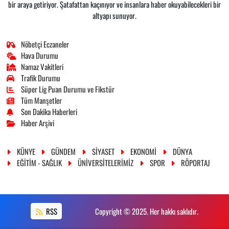
bir araya getiriyor. Şatafattan kaçınıyor ve insanlara haber okuyabilecekleri bir
altyapı sunuyor.
Nöbetçi Eczaneler
Hava Durumu
Namaz Vakitleri
Trafik Durumu
Süper Lig Puan Durumu ve Fikstür
Tüm Manşetler
Son Dakika Haberleri
Haber Arşivi
KÜNYE
GÜNDEM
SİYASET
EKONOMİ
DÜNYA
EĞİTİM - SAĞLIK
ÜNİVERSİTELERİMİZ
SPOR
RÖPORTAJ
RSS
Copyright © 2025. Her hakkı saklıdır.