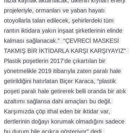
fazla kaynak aktarılacak, ülkenin kıyıları enerji 
projeleriyle, ormanları ve yaban hayatı 
otoyollarla talan edilecek, şehirlerdeki tüm 
rantın iktidara yakın inşaat şirketlerinin elinde 
kalması sağlanacak.”  “ÇEVRECİ MASKESİ 
TAKMIŞ BİR İKTİDARLA KARŞI KARŞIYAYIZ”  
Plastik poşetlerin 2017’de çıkartılan bir 
yönetmelikle 2019 itibarıyla zaten paralı hale 
getirildiğini hatırlatan Biçer Karaca, “plastik 
poşeti paralı hale getirerek belli oranda bir atık 
azaltımı sağlansa dahi amaçları bu değil. 
Karşımızda çöp ithal eden bir iktidar var, 
dertlerinin doğayı korumak olmadığını sadece 
bu durum bile açıkça gösteriyor” dedi. 