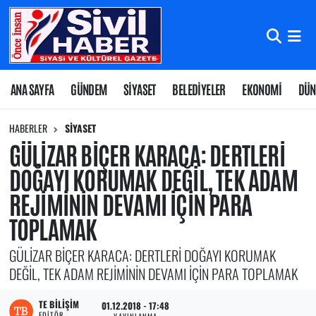
Nöbetçi Eczaneler
Hava Durumu
ANA SAYFA
GÜNDEM
SİYASET
BELEDİYELER
EKONOMİ
DÜN
Namaz Vakitleri
HABERLER
SİYASET
GÜLİZAR BİÇER KARACA: DERTLERİ
Trafik Durumu
DOĞAYI KORUMAK DEĞİL, TEK ADAM
REJİMİNİN DEVAMI İÇİN PARA
Süper Lig Puan Durumu ve Fikstür
TOPLAMAK
Tüm Manşetler
GÜLİZAR BİÇER KARACA: DERTLERİ DOĞAYI KORUMAK
Son Dakika Haberleri
DEĞİL, TEK ADAM REJİMİNİN DEVAMI İÇİN PARA TOPLAMAK
Haber Arşivi
TE BILIŞIM
01.12.2018 - 17:48
EDITÖR