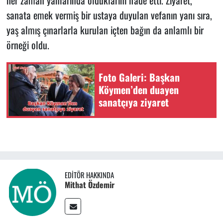
sanata emek vermiş bir ustaya duyulan vefanın yanı sıra,
yaş almış çınarlarla kurulan içten bağın da anlamlı bir
örneği oldu.
Foto Galeri: Başkan
Köymen’den duayen
sanatçıya ziyaret
EDITÖR HAKKINDA
Mithat Özdemir