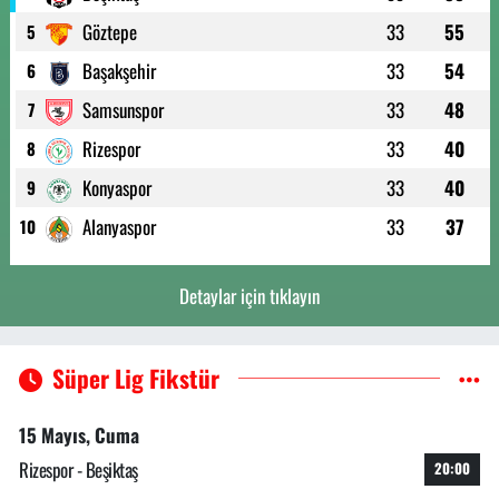
Göztepe
33
55
5
Başakşehir
33
54
6
Samsunspor
33
48
7
Rizespor
33
40
8
Konyaspor
33
40
9
Alanyaspor
33
37
10
Detaylar için tıklayın
Süper Lig Fikstür
15 Mayıs, Cuma
Rizespor - Beşiktaş
20:00