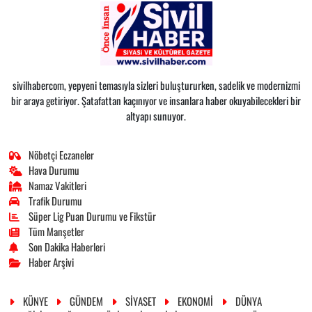
sivilhabercom, yepyeni temasıyla sizleri buluştururken, sadelik ve modernizmi
bir araya getiriyor. Şatafattan kaçınıyor ve insanlara haber okuyabilecekleri bir
altyapı sunuyor.
Nöbetçi Eczaneler
Hava Durumu
Namaz Vakitleri
Trafik Durumu
Süper Lig Puan Durumu ve Fikstür
Tüm Manşetler
Son Dakika Haberleri
Haber Arşivi
KÜNYE
GÜNDEM
SİYASET
EKONOMİ
DÜNYA