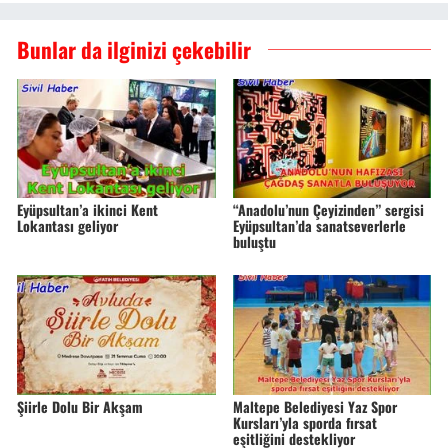
Bunlar da ilginizi çekebilir
Eyüpsultan’a ikinci Kent
“Anadolu’nun Çeyizinden” sergisi
Lokantası geliyor
Eyüpsultan’da sanatseverlerle
buluştu
Şiirle Dolu Bir Akşam
Maltepe Belediyesi Yaz Spor
Kursları’yla sporda fırsat
eşitliğini destekliyor