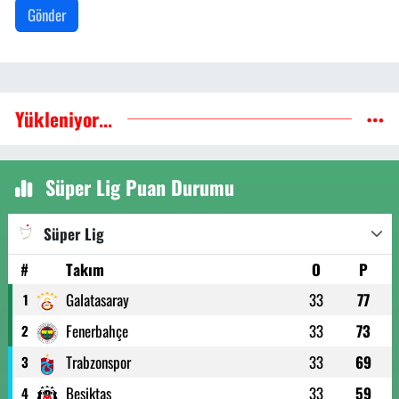
Gönder
Yükleniyor...
Süper Lig Puan Durumu
Süper Lig
#
Takım
O
P
Galatasaray
33
77
1
Fenerbahçe
33
73
2
Trabzonspor
33
69
3
Beşiktaş
33
59
4