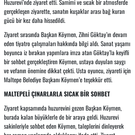
Huzurevi’nde ziyaret etti. Samimi ve sıcak bir atmosferde
gerçekleşen ziyarette, sanatın kuşaklar arası bağ kuran
gücü bir kez daha hissedildi.
Ziyaret sırasında Başkan Köymen, Zihni Göktay’ın devam
eden tiyatro çalışmaları hakkında bilgi aldı. Sanat yaşamı
boyunca iz bırakan yapımlara imza atan Göktay’la keyifli
bir sohbet gerçekleştiren Köymen, ustaya duyulan saygı
ve vefanın önemine dikkat çekti. Usta oyuncu, ziyareti için
Maltepe Belediye Başkanı Köymen’e teşekkür etti.
MALTEPELİ ÇINARLARLA SICAK BİR SOHBET
Ziyaret kapsamında huzurevini gezen Başkan Köymen,
burada kalan büyüklerle de bir araya geldi. Huzurevi
sakinleriyle sohbet eden Köymen, taleplerini dinleyerek
her zaman yanlarında olduklarını ifade etti. Ziyaret,