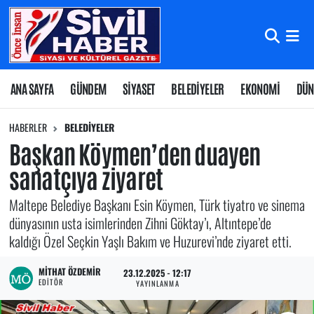
Nöbetçi Eczaneler
Hava Durumu
ANA SAYFA
GÜNDEM
SİYASET
BELEDİYELER
EKONOMİ
DÜN
Namaz Vakitleri
HABERLER
BELEDİYELER
Başkan Köymen’den duayen
Trafik Durumu
sanatçıya ziyaret
Süper Lig Puan Durumu ve Fikstür
Maltepe Belediye Başkanı Esin Köymen, Türk tiyatro ve sinema
dünyasının usta isimlerinden Zihni Göktay’ı, Altıntepe’de
Tüm Manşetler
kaldığı Özel Seçkin Yaşlı Bakım ve Huzurevi’nde ziyaret etti.
Son Dakika Haberleri
MITHAT ÖZDEMIR
23.12.2025 - 12:17
EDITÖR
YAYINLANMA
Haber Arşivi