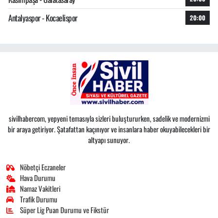
Antalyaspor - Kocaelispor
20:00
sivilhabercom, yepyeni temasıyla sizleri buluştururken, sadelik ve modernizmi
bir araya getiriyor. Şatafattan kaçınıyor ve insanlara haber okuyabilecekleri bir
altyapı sunuyor.
Nöbetçi Eczaneler
Hava Durumu
Namaz Vakitleri
Trafik Durumu
Süper Lig Puan Durumu ve Fikstür