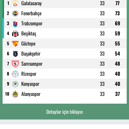
Galatasaray
33
77
1
Fenerbahçe
33
73
2
Trabzonspor
33
69
3
Beşiktaş
33
59
4
Göztepe
33
55
5
Başakşehir
33
54
6
Samsunspor
33
48
7
Rizespor
33
40
8
Konyaspor
33
40
9
Alanyaspor
33
37
10
Detaylar için tıklayın