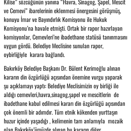
Kilise” sözcüğünün yanına “Havra, Sinagog, Şapel, Mescit
ve Cemevi” ibarelerinin eklenmesi önergesini görüşmüş,
konuyu İmar ve Bayındırlık Komisyonu ile Hukuk
Komisyonu’na havale etmişti. Ortak bir rapor hazırlayan
komisyonlar, Cemevleri’ne ibadethane statüsü tanınmasını
uygun gördü. Belediye Meclisine sunulan rapor,
oybirliğiyle karara bağlandı.
Bakırköy Belediye Başkanı Dr. Bülent Kerimoğlu alınan
kararın din özgürlüğü açısından önemine vurgu yaparak
şu açıklamayı yaptı: Belediye Meclisimizin oy birliği ile
aldığı cemevleri,havra,sinagog,şapel ve mescitlerin de
ibadethane kabul edilmesi kararı din özgürlüğü açısından
çok önemli bir adımdır. Tüm etnik kökenden yurttaşın
huzur içinde yaşadığı , kelimenin tam anlamıyla mozaik
olan Bakırköy’ümüzde alınan bu kararın diğer