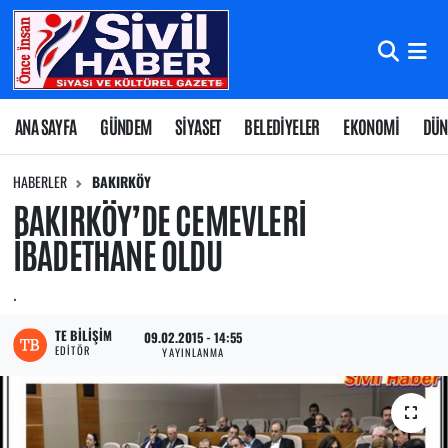
Nöbetçi Eczaneler
Hava Durumu
ANA SAYFA
GÜNDEM
SİYASET
BELEDİYELER
EKONOMİ
DÜN
Namaz Vakitleri
HABERLER
BAKIRKÖY
BAKIRKÖY’DE CEMEVLERİ
Trafik Durumu
İBADETHANE OLDU
Süper Lig Puan Durumu ve Fikstür
.
Tüm Manşetler
TE BILIŞIM
09.02.2015 - 14:55
EDITÖR
YAYINLANMA
Son Dakika Haberleri
Haber Arşivi