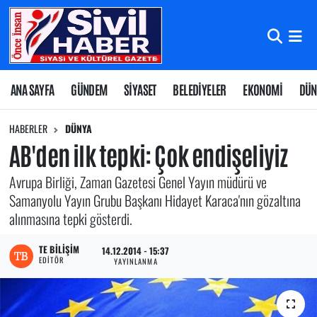
Nöbetçi Eczaneler
Hava Durumu
ANA SAYFA
GÜNDEM
SİYASET
BELEDİYELER
EKONOMİ
DÜN
Namaz Vakitleri
HABERLER
DÜNYA
AB'den ilk tepki: Çok endişeliyiz
Trafik Durumu
Avrupa Birliği, Zaman Gazetesi Genel Yayın müdürü ve
Süper Lig Puan Durumu ve Fikstür
Samanyolu Yayın Grubu Başkanı Hidayet Karaca'nın gözaltına
alınmasına tepki gösterdi.
Tüm Manşetler
TE BILIŞIM
14.12.2014 - 15:37
EDITÖR
YAYINLANMA
Son Dakika Haberleri
Haber Arşivi