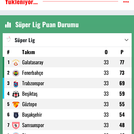
Yükleniyor...
Süper Lig Puan Durumu
Süper Lig
#
Takım
O
P
Galatasaray
33
77
1
Fenerbahçe
33
73
2
Trabzonspor
33
69
3
Beşiktaş
33
59
4
Göztepe
33
55
5
Başakşehir
33
54
6
Samsunspor
33
48
7