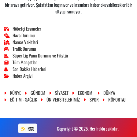
bir araya getiriyor. Şatafattan kaçınıyor ve insanlara haber okuyabilecekleri bir
altyapı sunuyor.
Nöbetçi Eczaneler
Hava Durumu
Namaz Vakitleri
Trafik Durumu
Süper Lig Puan Durumu ve Fikstür
Tüm Manşetler
Son Dakika Haberleri
Haber Arşivi
KÜNYE
GÜNDEM
SİYASET
EKONOMİ
DÜNYA
EĞİTİM - SAĞLIK
ÜNİVERSİTELERİMİZ
SPOR
RÖPORTAJ
RSS
Copyright © 2025. Her hakkı saklıdır.