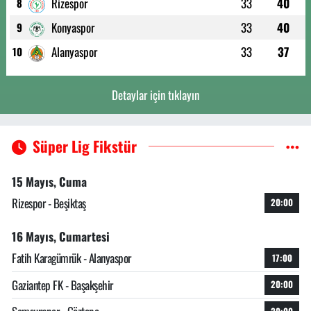
Rizespor
33
40
8
Konyaspor
33
40
9
Alanyaspor
33
37
10
Detaylar için tıklayın
Süper Lig Fikstür
15 Mayıs, Cuma
Rizespor - Beşiktaş
20:00
16 Mayıs, Cumartesi
Fatih Karagümrük - Alanyaspor
17:00
Gaziantep FK - Başakşehir
20:00