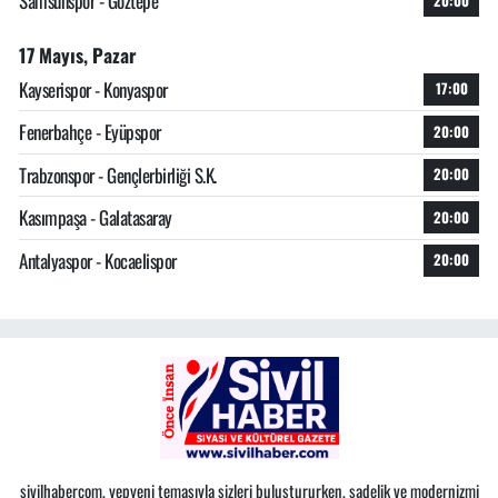
Samsunspor - Göztepe
20:00
17 Mayıs, Pazar
Kayserispor - Konyaspor
17:00
Fenerbahçe - Eyüpspor
20:00
Trabzonspor - Gençlerbirliği S.K.
20:00
Kasımpaşa - Galatasaray
20:00
Antalyaspor - Kocaelispor
20:00
sivilhabercom, yepyeni temasıyla sizleri buluştururken, sadelik ve modernizmi