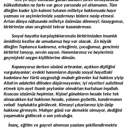
külkedisinden ne farkı var gece yarısında yıl atlamanın. Tüm
dileğim kader için kalemi tutanın milletçe hakkımızda hayır
yazması ve seçimlerimizle yazdırmayı bizlere nasip etmesi.
Artan dünya nüfusunda milletçe özümüze dönmeyi; özsaygımızı,
birbirimize olan sevgimizi tekrar kazandırması.
Sosyal hayatta karşılaştıklarımızla birbirimizden insanlık
ümidimiz kesilse de umudumuz hep var olacak. .En büyük
dileğim Toplumca kadınımız, erkeğimiz, çocuğumuz, gencimiz
birbirini tanıyıp, sevsin saysın. Hanımlarımız ve beylerimiz
geçmişteki saygın kişiliklerine dönsün.
Kapanıyoruz derken süsünü artıranlar, açıkken dişiliğini
vurgulayanlar; evdeki hanımların dışında sosyal hayattaki
kadınlara her türlü saygısızlığı mubah görenler kul hakkını yiyip
Allah’ın adaletini dilinden düşürmeyenler, iyi niyetleri suiistimal
etmek için ayet lisanlı şeytanlar olmaktan kurtulsun inşallah.
Kısacası sözümüz hepimize. Kişisel günahların hesabı teke tek
alınacakken kul hakkının hesabı, yalanın gıybetin, kandırmanın
vebali toplulukta görülecek. Kimseyi çıkarlarınız için üzüp
hakkına girmeyin. Mahşer günü var demekle olmuyor, dediğini
yaşamakla gidilecek o son yolculuğa.
İnanç, eğitim ve gayret alnımıza yazılanı şekillendirmekte