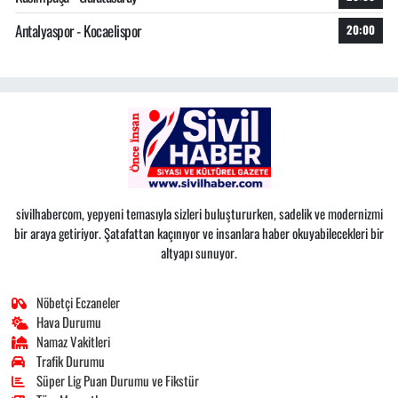
Antalyaspor - Kocaelispor
20:00
sivilhabercom, yepyeni temasıyla sizleri buluştururken, sadelik ve modernizmi
bir araya getiriyor. Şatafattan kaçınıyor ve insanlara haber okuyabilecekleri bir
altyapı sunuyor.
Nöbetçi Eczaneler
Hava Durumu
Namaz Vakitleri
Trafik Durumu
Süper Lig Puan Durumu ve Fikstür