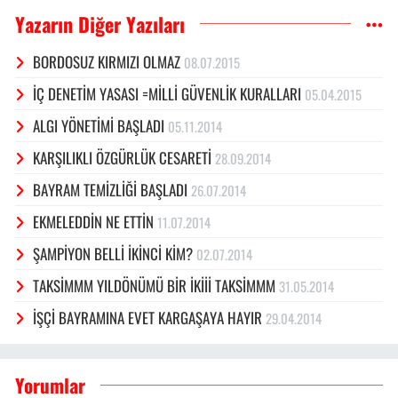
Yazarın Diğer Yazıları
BORDOSUZ KIRMIZI OLMAZ
08.07.2015
İÇ DENETİM YASASI =MİLLİ GÜVENLİK KURALLARI
05.04.2015
ALGI YÖNETİMİ BAŞLADI
05.11.2014
KARŞILIKLI ÖZGÜRLÜK CESARETİ
28.09.2014
BAYRAM TEMİZLİĞİ BAŞLADI
26.07.2014
EKMELEDDİN NE ETTİN
11.07.2014
ŞAMPİYON BELLİ İKİNCİ KİM?
02.07.2014
TAKSİMMM YILDÖNÜMÜ BİR İKİİİ TAKSİMMM
31.05.2014
İŞÇİ BAYRAMINA EVET KARGAŞAYA HAYIR
29.04.2014
Yorumlar