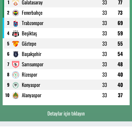
Galatasaray
33
77
1
Fenerbahçe
33
73
2
Trabzonspor
33
69
3
Beşiktaş
33
59
4
Göztepe
33
55
5
Başakşehir
33
54
6
Samsunspor
33
48
7
Rizespor
33
40
8
Konyaspor
33
40
9
Alanyaspor
33
37
10
Detaylar için tıklayın