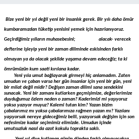
Bize yeni bir yıl değil yeni bir insanlık gerek. Bir yılı daha ömür
kumbaramızdan tüketip yenisini yemek için hazırlanıyoruz.
Geçirdiğimiz yılların muhasebesini; alacak- verecek
defterine işleyip yeni bir zaman diliminde eskisinden farklı
olmayan ya da olacak şekilde yaşama devam edeceğiz; ta ki
ömrümüzün kum saati kırılana kadar.
Yeni yıla umut bağlayarak girmeyi hiç anlamadım. Zaten
umudun ve çaban varsa her gün insanlar için yeni bir gün, yeni
bir milat değil midir? Değişen zaman dilimi sana sendekini
sunacak. Yeni bir zamanı kutlarken geçmişimize, değerlerimize
duyduğumuz özlem neden o zaman? Kaderimizi mi yaşıyoruz
yoksa yazıyor muyuz? Kalemi tutan kim? Yazan bizim
çabalarımız mı yoksa çabalarımıza rağmen yazan mı? Yazılanı
yaşıyorsak nereye gideceğimiz belli, yazıyorsak değişim için son
nefesimize kadar seçimimiz elimizde. Umudun içinde
umutsuzluk nasıl da azot kokulu toprakta saklı.
Yeni yıl diye kutlanan günün dünden farklı olmayacaksa