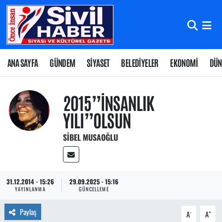
Nöbetçi Eczaneler
Hava Durumu
ANA SAYFA
GÜNDEM
SİYASET
BELEDİYELER
EKONOMİ
DÜN
Namaz Vakitleri
2015’’İNSANLIK
Trafik Durumu
YILI’’OLSUN
SIBEL MUSAOĞLU
Süper Lig Puan Durumu ve Fikstür
Tüm Manşetler
31.12.2014 - 15:26
29.09.2025 - 15:16
Son Dakika Haberleri
YAYINLANMA
GÜNCELLEME
Paylaş
Haber Arşivi
-
+
A
A