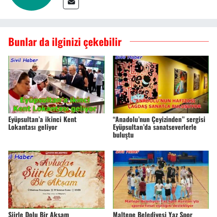
Bunlar da ilginizi çekebilir
Eyüpsultan’a ikinci Kent
“Anadolu’nun Çeyizinden” sergisi
Lokantası geliyor
Eyüpsultan’da sanatseverlerle
buluştu
Şiirle Dolu Bir Akşam
Maltepe Belediyesi Yaz Spor