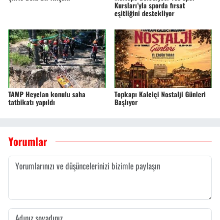
Kursları’yla sporda fırsat
eşitliğini destekliyor
TAMP Heyelan konulu saha
Topkapı Kaleiçi Nostalji Günleri
tatbikatı yapıldı
Başlıyor
Yorumlar