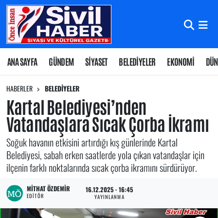
Nöbetçi Eczaneler
Hava Durumu
ANA SAYFA
GÜNDEM
SİYASET
BELEDİYELER
EKONOMİ
DÜN
Namaz Vakitleri
HABERLER
BELEDİYELER
Kartal Belediyesi’nden
Trafik Durumu
Vatandaşlara Sıcak Çorba İkramı
Süper Lig Puan Durumu ve Fikstür
Soğuk havanın etkisini artırdığı kış günlerinde Kartal
Belediyesi, sabah erken saatlerde yola çıkan vatandaşlar için
Tüm Manşetler
ilçenin farklı noktalarında sıcak çorba ikramını sürdürüyor.
Son Dakika Haberleri
MITHAT ÖZDEMIR
16.12.2025 - 16:45
EDITÖR
YAYINLANMA
Haber Arşivi