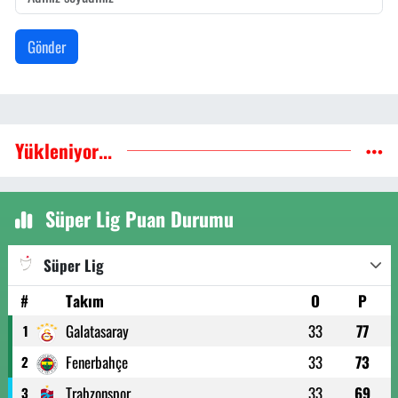
Gönder
Yükleniyor...
Süper Lig Puan Durumu
Süper Lig
#
Takım
O
P
Galatasaray
33
77
1
Fenerbahçe
33
73
2
Trabzonspor
33
69
3