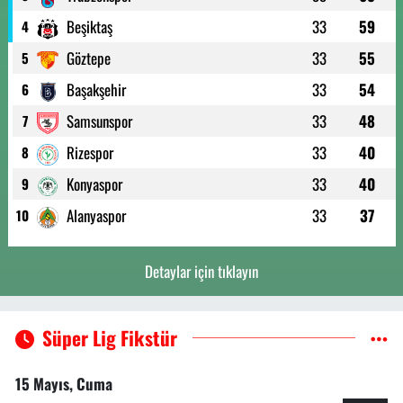
Beşiktaş
33
59
4
Göztepe
33
55
5
Başakşehir
33
54
6
Samsunspor
33
48
7
Rizespor
33
40
8
Konyaspor
33
40
9
Alanyaspor
33
37
10
Detaylar için tıklayın
Süper Lig Fikstür
15 Mayıs, Cuma