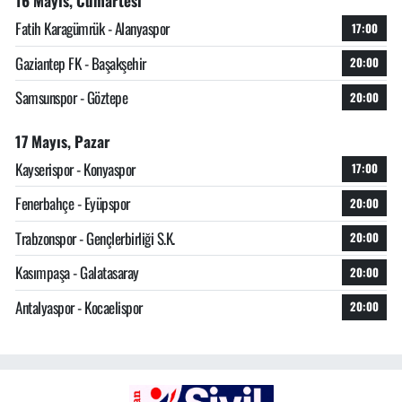
16 Mayıs, Cumartesi
Fatih Karagümrük - Alanyaspor
17:00
Gaziantep FK - Başakşehir
20:00
Samsunspor - Göztepe
20:00
17 Mayıs, Pazar
Kayserispor - Konyaspor
17:00
Fenerbahçe - Eyüpspor
20:00
Trabzonspor - Gençlerbirliği S.K.
20:00
Kasımpaşa - Galatasaray
20:00
Antalyaspor - Kocaelispor
20:00