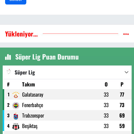
Yükleniyor...
Süper Lig Puan Durumu
Süper Lig
#
Takım
O
P
Galatasaray
33
77
1
Fenerbahçe
33
73
2
Trabzonspor
33
69
3
Beşiktaş
33
59
4