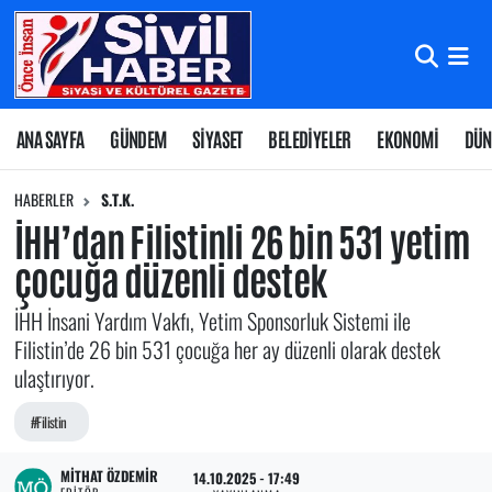
Nöbetçi Eczaneler
Hava Durumu
ANA SAYFA
GÜNDEM
SİYASET
BELEDİYELER
EKONOMİ
DÜN
Namaz Vakitleri
HABERLER
S.T.K.
İHH’dan Filistinli 26 bin 531 yetim
Trafik Durumu
çocuğa düzenli destek
Süper Lig Puan Durumu ve Fikstür
İHH İnsani Yardım Vakfı, Yetim Sponsorluk Sistemi ile
Filistin’de 26 bin 531 çocuğa her ay düzenli olarak destek
Tüm Manşetler
ulaştırıyor.
Son Dakika Haberleri
#Filistin
Haber Arşivi
MITHAT ÖZDEMIR
14.10.2025 - 17:49
EDITÖR