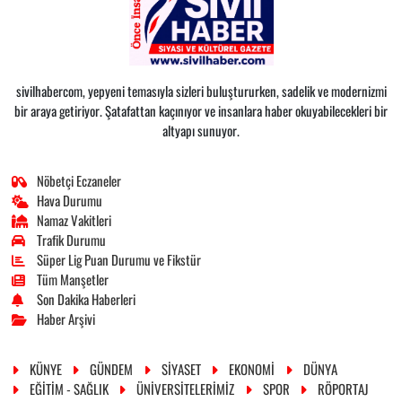
sivilhabercom, yepyeni temasıyla sizleri buluştururken, sadelik ve modernizmi
bir araya getiriyor. Şatafattan kaçınıyor ve insanlara haber okuyabilecekleri bir
altyapı sunuyor.
Nöbetçi Eczaneler
Hava Durumu
Namaz Vakitleri
Trafik Durumu
Süper Lig Puan Durumu ve Fikstür
Tüm Manşetler
Son Dakika Haberleri
Haber Arşivi
KÜNYE
GÜNDEM
SİYASET
EKONOMİ
DÜNYA
EĞİTİM - SAĞLIK
ÜNİVERSİTELERİMİZ
SPOR
RÖPORTAJ