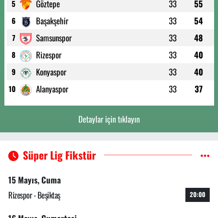
Göztepe
33
55
5
Başakşehir
33
54
6
Samsunspor
33
48
7
Rizespor
33
40
8
Konyaspor
33
40
9
Alanyaspor
33
37
10
Detaylar için tıklayın
Süper Lig Fikstür
15 Mayıs, Cuma
Rizespor - Beşiktaş
20:00