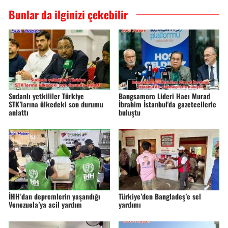
Bunlar da ilginizi çekebilir
Sudanlı yetkililer Türkiye
Bangsamoro Lideri Hacı Murad
STK’larına ülkedeki son durumu
İbrahim İstanbul'da gazetecilerle
anlattı
buluştu
İHH’dan depremlerin yaşandığı
Türkiye’den Bangladeş’e sel
Venezuela’ya acil yardım
yardımı