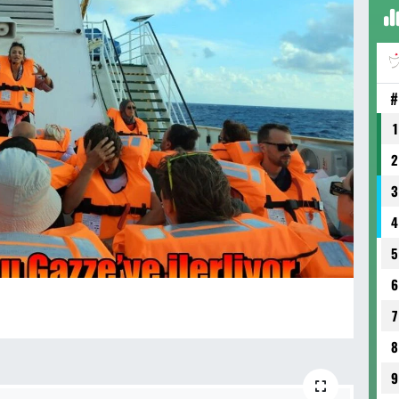
#
1
2
3
4
5
6
7
8
9