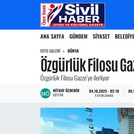
Nöbetçi Eczaneler
ANA SAYFA
GÜNDEM
SİYASET
BELEDİY
Hava Durumu
FOTO GALERI
DÜNYA
Namaz Vakitleri
Özgürlük Filosu Gaz
Trafik Durumu
Özgürlük Filosu Gazze’ye ilerliyor
Süper Lig Puan Durumu ve Fikstür
MITHAT ÖZDEMIR
04.10.2025 - 02:10
05.
EDITÖR
YAYINLANMA
Tüm Manşetler
Son Dakika Haberleri
Haber Arşivi