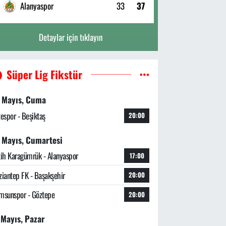
Alanyaspor
33
37
Detaylar için tıklayın
Süper Lig Fikstür
 Mayıs, Cuma
zespor - Beşiktaş
20:00
 Mayıs, Cumartesi
tih Karagümrük - Alanyaspor
17:00
ziantep FK - Başakşehir
20:00
msunspor - Göztepe
20:00
 Mayıs, Pazar