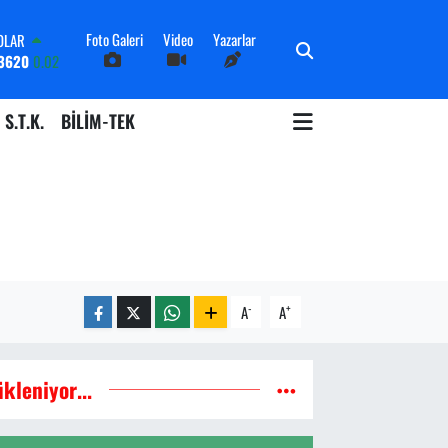
Foto Galeri
Video
Yazarlar
OLAR
3620
0.02
URO
8690
0.19
S.T.K.
BİLİM-TEK
ERLİN
0380
0.18
ALTIN
09000
0.19
İST100
598,00
0
TCOIN
91,74
-1.82
-
+
A
A
ükleniyor...