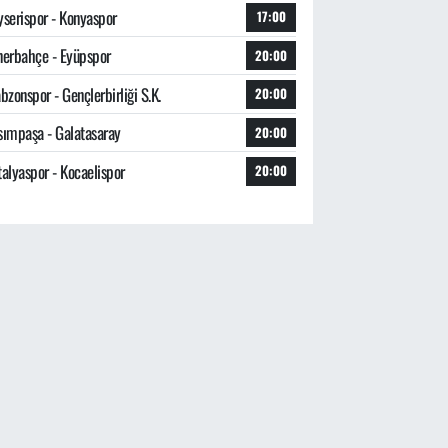
yserispor - Konyaspor
17:00
nerbahçe - Eyüpspor
20:00
bzonspor - Gençlerbirliği S.K.
20:00
sımpaşa - Galatasaray
20:00
talyaspor - Kocaelispor
20:00