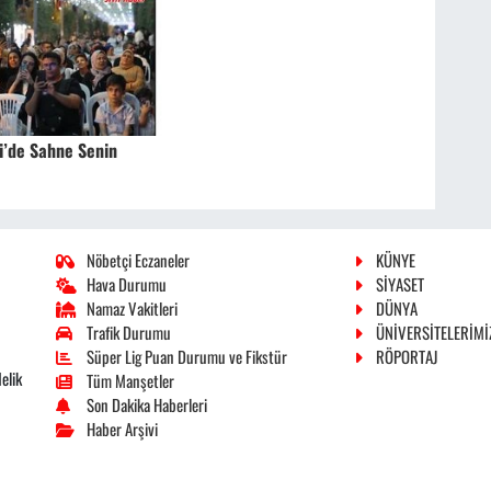
i’de Sahne Senin
Nöbetçi Eczaneler
KÜNYE
Hava Durumu
SİYASET
Namaz Vakitleri
DÜNYA
Trafik Durumu
ÜNİVERSİTELERİMİ
Süper Lig Puan Durumu ve Fikstür
RÖPORTAJ
elik
Tüm Manşetler
Son Dakika Haberleri
Haber Arşivi