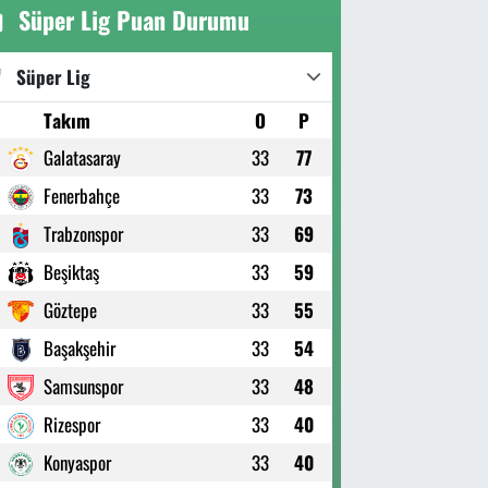
Süper Lig Puan Durumu
Süper Lig
Takım
O
P
Galatasaray
33
77
Fenerbahçe
33
73
Trabzonspor
33
69
Beşiktaş
33
59
Göztepe
33
55
Başakşehir
33
54
Samsunspor
33
48
Rizespor
33
40
Konyaspor
33
40