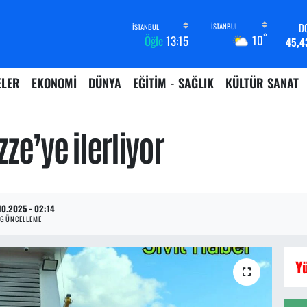
D
°
10
Öğle
13:15
45,4
E
53,3
ELER
EKONOMİ
DÜNYA
EĞİTİM - SAĞLIK
KÜLTÜR SANAT
ST
61,6
G.
6862,
ze’ye ilerliyor
B
14.
BI
79.5
10.2025 - 02:14
GÜNCELLEME
Y