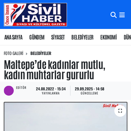
Nöbetçi Eczaneler
Hava Durumu
ANA SAYFA
GÜNDEM
SİYASET
BELEDİYELER
EKONOMİ
DÜN
Namaz Vakitleri
FOTO GALERI
BELEDİYELER
Maltepe’de kadınlar mutlu,
Trafik Durumu
kadın muhtarlar gururlu
Süper Lig Puan Durumu ve Fikstür
EDITÖR
24.08.2022 - 15:34
29.09.2025 - 14:58
YAYINLANMA
GÜNCELLEME
Tüm Manşetler
Son Dakika Haberleri
Haber Arşivi