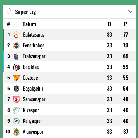
Süper Lig
#
Takım
O
P
Galatasaray
33
77
1
Fenerbahçe
33
73
2
Trabzonspor
33
69
3
Beşiktaş
33
59
4
Göztepe
33
55
5
Başakşehir
33
54
6
Samsunspor
33
48
7
Rizespor
33
40
8
Konyaspor
33
40
9
Alanyaspor
33
37
10