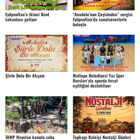
Eyüpsultan’a ikinci Kent
“Anadolu’nun Çeyizinden” sergisi
Lokantası geliyor
Eyüpsultan’da sanatseverlerle
buluştu
Şiirle Dolu Bir Akşam
Maltepe Belediyesi Yaz Spor
Kursları’yla sporda fırsat
eşitliğini destekliyor
TAMP Heyelan konulu saha
Topkapı Kaleiçi Nostalji Günleri