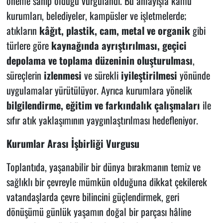
öneme sahip olduğu vurgulandı. Bu anlayışla kamu
kurumları, belediyeler, kampüsler ve işletmelerde;
atıkların
kâğıt, plastik, cam, metal ve organik
gibi
türlere göre
kaynağında ayrıştırılması
,
geçici
depolama ve toplama düzeninin oluşturulması
,
süreçlerin
izlenmesi
ve sürekli
iyileştirilmesi
yönünde
uygulamalar yürütülüyor. Ayrıca kurumlara yönelik
bilgilendirme, eğitim ve
farkındalık çalışmaları
ile
sıfır atık yaklaşımının yaygınlaştırılması hedefleniyor.
Kurumlar Arası İşbirliği Vurgusu
Toplantıda, yaşanabilir bir dünya bırakmanın temiz ve
sağlıklı bir çevreyle mümkün olduğuna dikkat çekilerek
vatandaşlarda çevre bilincini güçlendirmek, geri
dönüşümü günlük yaşamın doğal bir parçası hâline