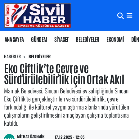
Nöbetçi Eczaneler
Hava Durumu
ANA SAYFA
GÜNDEM
SİYASET
BELEDİYELER
EKONOMİ
DÜN
Namaz Vakitleri
HABERLER
BELEDİYELER
Eko Çiftlik’te Çevre ve
Trafik Durumu
Sürdürülebilirlik İçin Ortak Akıl
Süper Lig Puan Durumu ve Fikstür
Mamak Belediyesi, Sincan Belediyesi ev sahipliğinde Sincan
Eko Çiftlik’te gerçekleştirilen ve sürdürülebilirlik, çevre
Tüm Manşetler
farkındalığı ile kültürel yaygınlaştırma alanlarında yürütülen
çalışmaların geliştirilmesini amaçlayan çalışma toplantısına
Son Dakika Haberleri
katıldı.
Haber Arşivi
MITHAT ÖZDEMIR
17.12.2025 - 12:05