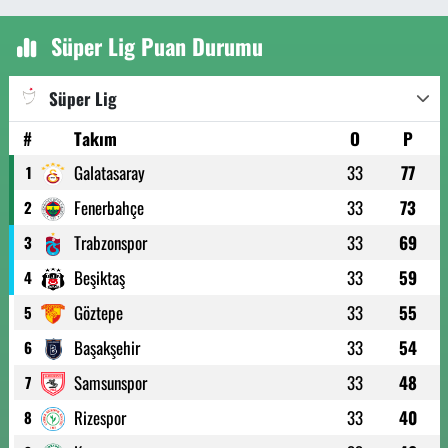
Süper Lig Puan Durumu
Süper Lig
#
Takım
O
P
Galatasaray
33
77
1
Fenerbahçe
33
73
2
Trabzonspor
33
69
3
Beşiktaş
33
59
4
Göztepe
33
55
5
Başakşehir
33
54
6
Samsunspor
33
48
7
Rizespor
33
40
8