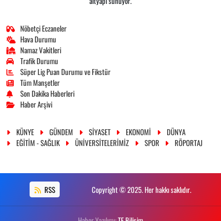
altyapı sunuyor.
Nöbetçi Eczaneler
Hava Durumu
Namaz Vakitleri
Trafik Durumu
Süper Lig Puan Durumu ve Fikstür
Tüm Manşetler
Son Dakika Haberleri
Haber Arşivi
KÜNYE
GÜNDEM
SİYASET
EKONOMİ
DÜNYA
EĞİTİM - SAĞLIK
ÜNİVERSİTELERİMİZ
SPOR
RÖPORTAJ
RSS
Copyright © 2025. Her hakkı saklıdır.
Haber Yazılımı:
TE Bilişim